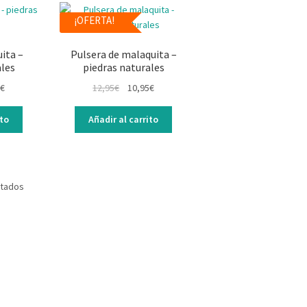
¡OFERTA!
ita –
Pulsera de malaquita –
ales
piedras naturales
€
12,95
€
10,95
€
ito
Añadir al carrito
ltados