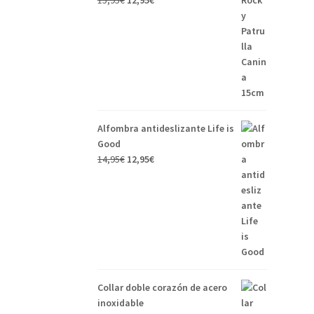
15,95
€
12,95
€
Alfombra antideslizante Life is
Good
14,95
€
12,95
€
Collar doble corazón de acero
inoxidable