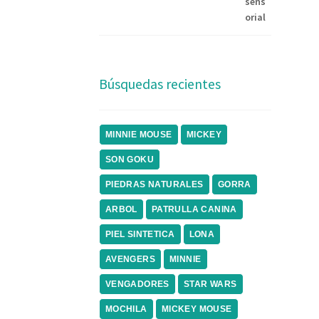
Búsquedas recientes
MINNIE MOUSE
MICKEY
SON GOKU
PIEDRAS NATURALES
GORRA
ARBOL
PATRULLA CANINA
PIEL SINTETICA
LONA
AVENGERS
MINNIE
VENGADORES
STAR WARS
MOCHILA
MICKEY MOUSE