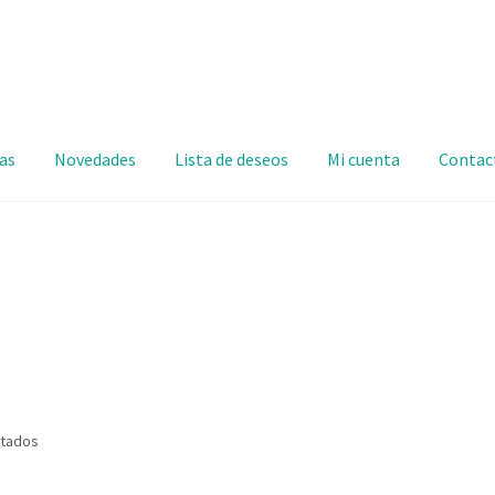
as
Novedades
Lista de deseos
Mi cuenta
Contac
ltados