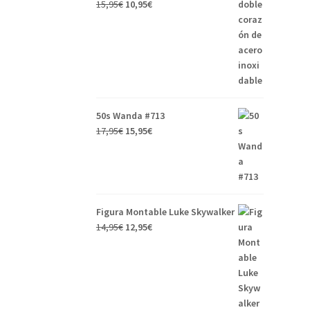
15,95
€
10,95
€
50s Wanda #713
17,95
€
15,95
€
Figura Montable Luke Skywalker
14,95
€
12,95
€