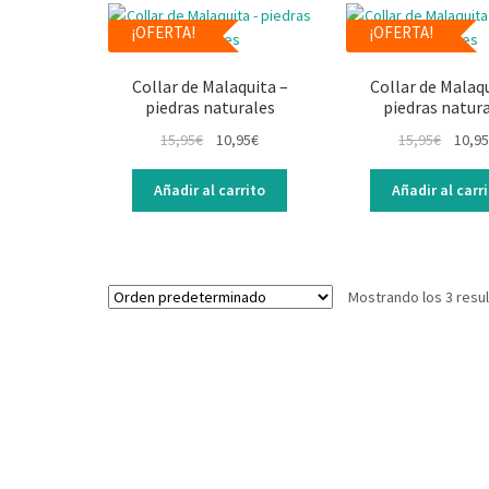
¡OFERTA!
¡OFERTA!
Collar de Malaquita –
Collar de Malaqu
piedras naturales
piedras natur
15,95
€
10,95
€
15,95
€
10,95
Añadir al carrito
Añadir al carr
Mostrando los 3 resu