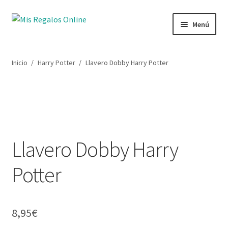
Ir
Ir
Menú
a
al
la
contenido
Tienda
navegación
Inicio
/
Harry Potter
/
Llavero Dobby Harry Potter
Productos
Secciones
Ofertas
Llavero Dobby Harry
Novedades
Potter
Lista de deseos
Mi cuenta
8,95
€