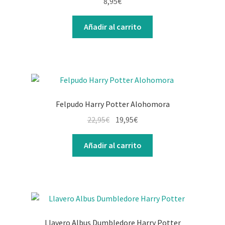
8,95
€
Añadir al carrito
Felpudo Harry Potter Alohomora
El
El
22,95
€
19,95
€
precio
precio
original
actual
Añadir al carrito
era:
es:
22,95€.
19,95€.
Llavero Albus Dumbledore Harry Potter