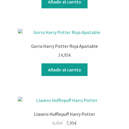
Añadir al carrito
Gorra Harry Potter Roja Ajustable
14,95
€
Añadir al carrito
Llavero Hufflepuff Harry Potter
El
El
8,95
€
7,95
€