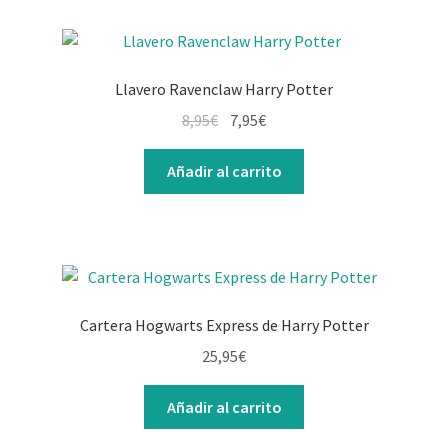
Llavero Ravenclaw Harry Potter
El
El
8,95
€
7,95
€
precio
precio
original
actual
Añadir al carrito
era:
es:
8,95€.
7,95€.
Cartera Hogwarts Express de Harry Potter
25,95
€
Añadir al carrito