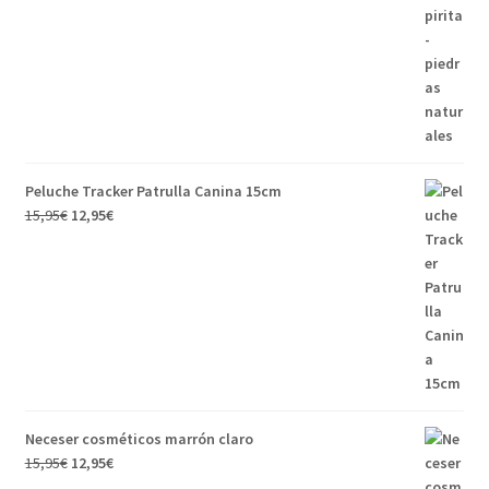
original
actual
era:
es:
12,95€.
10,95€.
Peluche Tracker Patrulla Canina 15cm
El
El
15,95
€
12,95
€
precio
precio
original
actual
era:
es:
15,95€.
12,95€.
Neceser cosméticos marrón claro
El
El
15,95
€
12,95
€
precio
precio