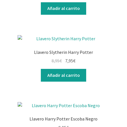
precio
precio
original
actual
Añadir al carrito
era:
es:
8,95€.
7,95€.
Llavero Slytherin Harry Potter
El
El
8,95
€
7,95
€
precio
precio
original
actual
Añadir al carrito
era:
es:
8,95€.
7,95€.
Llavero Harry Potter Escoba Negro