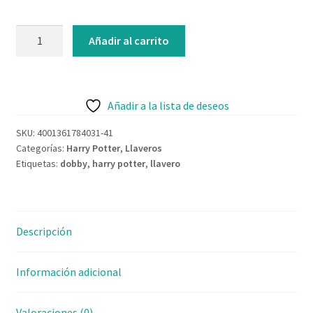
Contacto
Llavero
Añadir al carrito
Dobby
Harry
Potter
cantidad
Añadir a la lista de deseos
SKU:
4001361784031-41
Categorías:
Harry Potter
,
Llaveros
Etiquetas:
dobby
,
harry potter
,
llavero
Descripción
Información adicional
Valoraciones (0)