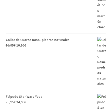
original
actual
era:
es:
15,95€.
12,95€.
Collar de Cuarzo Rosa- piedras naturales
El
El
15,95
€
10,95
€
precio
precio
original
actual
era:
es:
15,95€.
10,95€.
Felpudo Star Wars Yoda
El
El
26,95
€
24,95
€
precio
precio