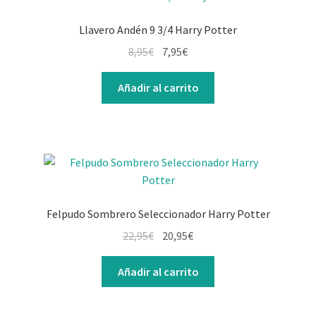
Llavero Andén 9 3/4 Harry Potter
El
El
8,95
€
7,95
€
precio
precio
original
actual
Añadir al carrito
era:
es:
8,95€.
7,95€.
Felpudo Sombrero Seleccionador Harry Potter
El
El
22,95
€
20,95
€
precio
precio
original
actual
Añadir al carrito
era:
es:
22,95€.
20,95€.