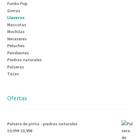
Funko Pop
Gorras
Llaveros
Mascotas
Mochilas
Neceseres
Peluches
Pendientes
Piedras naturales
Pulseras
Tazas
Ofertas
Pulsera de pirita - piedras naturales
El
El
12,95
€
10,95
€
precio
precio