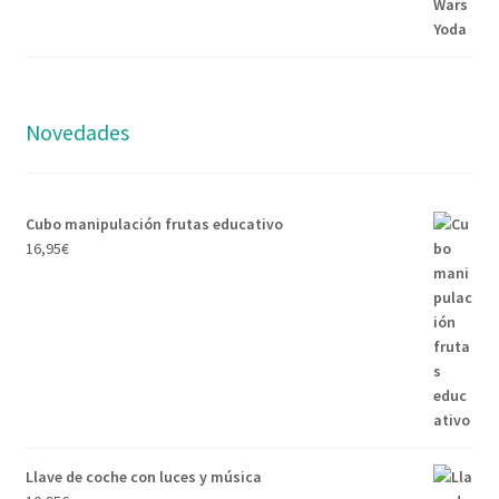
original
actual
era:
es:
26,95€.
24,95€.
Novedades
Cubo manipulación frutas educativo
16,95
€
Llave de coche con luces y música