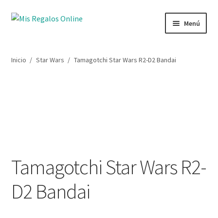
Menú
Tienda
Inicio
/
Star Wars
/
Tamagotchi Star Wars R2-D2 Bandai
Productos
Secciones
Ofertas
Novedades
Tamagotchi Star Wars R2-
Lista de deseos
D2 Bandai
Mi cuenta