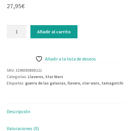
27,95
€
Contacto
Añadir al carrito
Añadir a la lista de deseos
SKU:
3296580888221
Categorías:
Llaveros
,
Star Wars
Etiquetas:
guerra de las galaxias
,
llavero
,
star wars
,
tamagotchi
Descripción
Valoraciones (0)