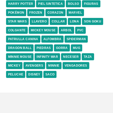
HARRY POTTER
PIEL SINTETICA
BOLSO
FIGURAS
POKÉMON
FROZEN
CORAZON
MARVEL
STAR WARS
LLAVERO
COLLAR
LONA
SON GOKU
COLGANTE
MICKEY MOUSE
ARBOL
PVC
PATRULLA CANINA
ALFOMBRA
SPIDERMAN
DRAGON BALL
PIEDRAS
GORRA
MUG
MINNIE MOUSE
INFINITY WAR
NECESER
TAZA
MICKEY
AVENGERS
MINNIE
VENGADORES
PELUCHE
DISNEY
SACO