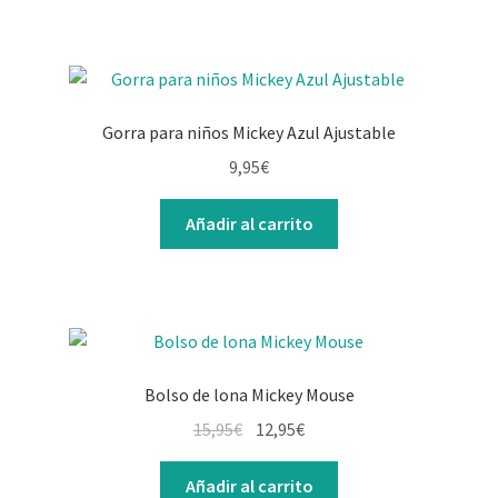
23,95€.
16,95€.
Gorra para niños Mickey Azul Ajustable
9,95
€
Añadir al carrito
Bolso de lona Mickey Mouse
El
El
15,95
€
12,95
€
precio
precio
original
actual
Añadir al carrito