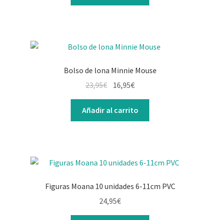
era:
es:
15,95€.
12,95€.
Bolso de lona Minnie Mouse
El
El
23,95
€
16,95
€
precio
precio
original
actual
Añadir al carrito
era:
es:
23,95€.
16,95€.
Figuras Moana 10 unidades 6-11cm PVC
24,95
€