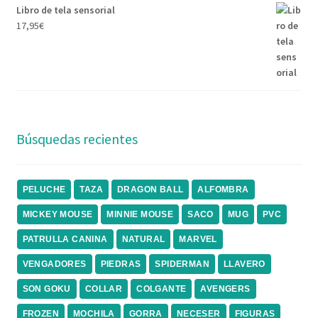
Libro de tela sensorial
17,95
€
Búsquedas recientes
PELUCHE
TAZA
DRAGON BALL
ALFOMBRA
MICKEY MOUSE
MINNIE MOUSE
SACO
MUG
PVC
PATRULLA CANINA
NATURAL
MARVEL
VENGADORES
PIEDRAS
SPIDERMAN
LLAVERO
SON GOKU
COLLAR
COLGANTE
AVENGERS
FROZEN
MOCHILA
GORRA
NECESER
FIGURAS