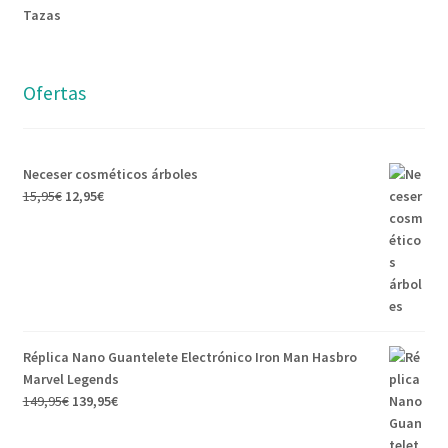
Tazas
Ofertas
Neceser cosméticos árboles
El
El
15,95
€
12,95
€
precio
precio
original
actual
era:
es:
15,95€.
12,95€.
Réplica Nano Guantelete Electrónico Iron Man Hasbro
Marvel Legends
El
El
149,95
€
139,95
€
precio
precio
original
actual