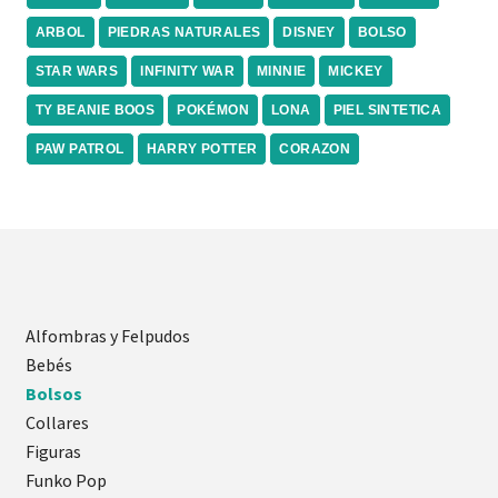
ARBOL
PIEDRAS NATURALES
DISNEY
BOLSO
STAR WARS
INFINITY WAR
MINNIE
MICKEY
TY BEANIE BOOS
POKÉMON
LONA
PIEL SINTETICA
PAW PATROL
HARRY POTTER
CORAZON
Alfombras y Felpudos
Bebés
Bolsos
Collares
Figuras
Funko Pop