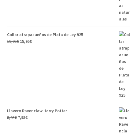
Collar atrapasueños de Plata de Ley 925
El
El
19,95
€
15,95
€
precio
precio
original
actual
era:
es:
19,95€.
15,95€.
Llavero Ravenclaw Harry Potter
El
El
8,95
€
7,95
€
precio
precio
original
actual