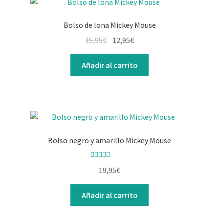
Bolso de lona Mickey Mouse
El
El
15,95
€
12,95
€
precio
precio
original
actual
Añadir al carrito
era:
es:
15,95€.
12,95€.
Bolso negro y amarillo Mickey Mouse
Valorado con
19,95
€
5.00
de 5
Añadir al carrito