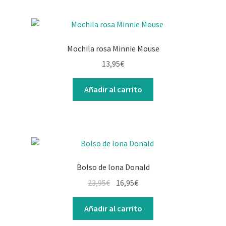
Mochila rosa Minnie Mouse
13,95
€
Añadir al carrito
Bolso de lona Donald
El
El
23,95
€
16,95
€
precio
precio
original
actual
Añadir al carrito
era:
es: