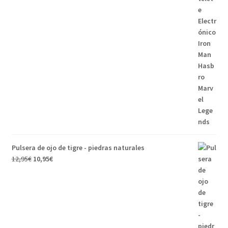
era:
es:
149,95€.
139,95€.
Pulsera de ojo de tigre - piedras naturales
El
El
12,95
€
10,95
€
precio
precio
original
actual
era:
es:
12,95€.
10,95€.