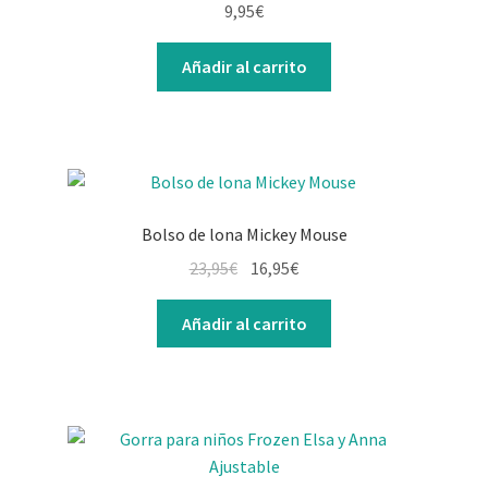
9,95
€
Añadir al carrito
Bolso de lona Mickey Mouse
El
El
23,95
€
16,95
€
precio
precio
original
actual
Añadir al carrito
era:
es:
23,95€.
16,95€.