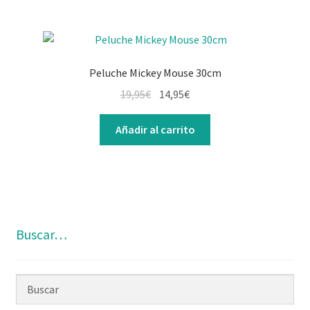
Peluche Mickey Mouse 30cm
El
El
19,95
€
14,95
€
precio
precio
original
actual
Añadir al carrito
era:
es:
19,95€.
14,95€.
Buscar…