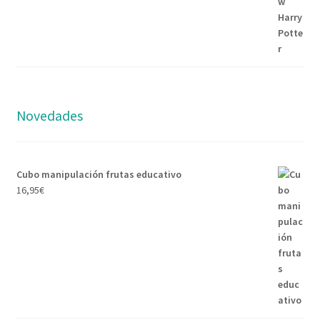
era:
es:
8,95€.
7,95€.
Novedades
Cubo manipulación frutas educativo
16,95
€