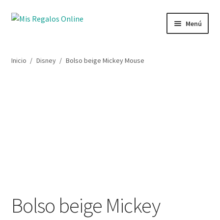
Ir
Ir
Menú
a
al
la
contenido
Tienda
navegación
Inicio
/
Disney
/
Bolso beige Mickey Mouse
Productos
Secciones
Ofertas
Novedades
Lista de deseos
Bolso beige Mickey
Mi cuenta