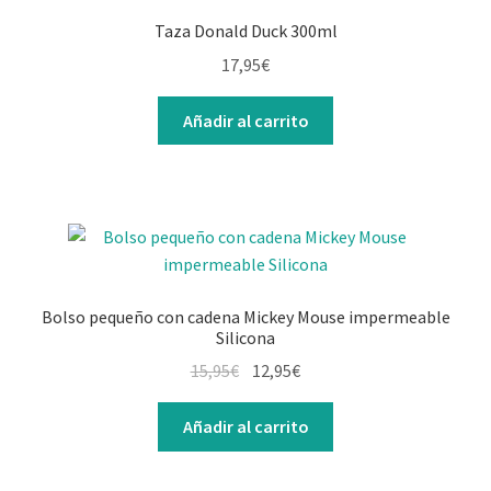
Taza Donald Duck 300ml
17,95
€
Añadir al carrito
Bolso pequeño con cadena Mickey Mouse impermeable
Silicona
El
El
15,95
€
12,95
€
precio
precio
original
actual
Añadir al carrito
era:
es:
15,95€.
12,95€.