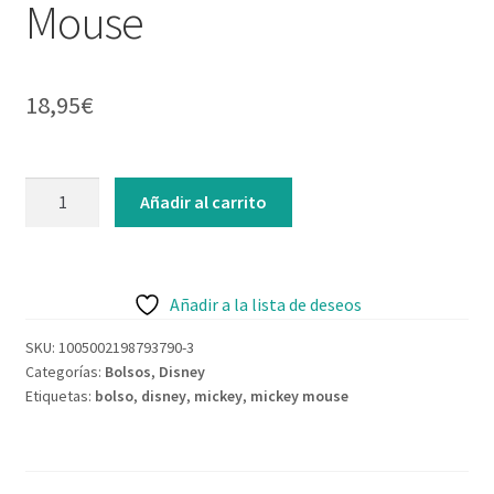
Mouse
Contacto
18,95
€
Bolso
Añadir al carrito
beige
Mickey
Mouse
cantidad
Añadir a la lista de deseos
SKU:
1005002198793790-3
Categorías:
Bolsos
,
Disney
Etiquetas:
bolso
,
disney
,
mickey
,
mickey mouse