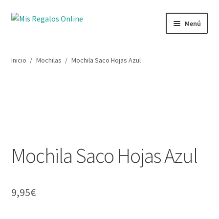
Menú
Tienda
Inicio
/
Mochilas
/
Mochila Saco Hojas Azul
Productos
Secciones
Ofertas
Mochila Saco Hojas Azul
Novedades
Lista de deseos
9,95
€
Mi cuenta