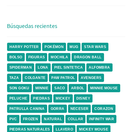
Búsquedas recientes
HARRY POTTER
POKÉMON
MUG
STAR WARS
BOLSO
FIGURAS
MOCHILA
DRAGON BALL
SPIDERMAN
LONA
PIEL SINTETICA
ALFOMBRA
TAZA
COLGANTE
PAW PATROL
AVENGERS
SON GOKU
MINNIE
SACO
ARBOL
MINNIE MOUSE
PELUCHE
PIEDRAS
MICKEY
DISNEY
PATRULLA CANINA
GORRA
NECESER
CORAZON
PVC
FROZEN
NATURAL
COLLAR
INFINITY WAR
PIEDRAS NATURALES
LLAVERO
MICKEY MOUSE