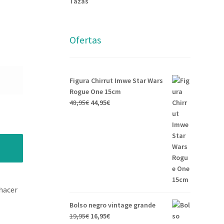
Tazas
Ofertas
Figura Chirrut Imwe Star Wars
Rogue One 15cm
48,95
€
44,95
€
hacer
Bolso negro vintage grande
19,95
€
16,95
€