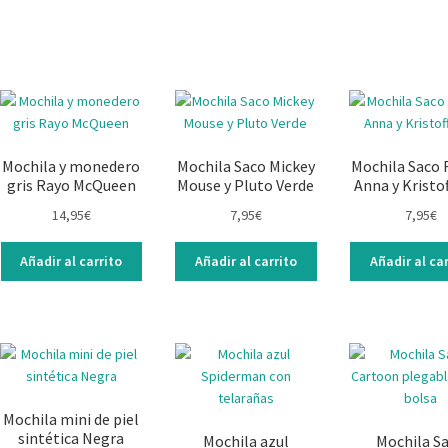
Mochila y monedero
Mochila Saco Mickey
Mochila Saco 
gris Rayo McQueen
Mouse y Pluto Verde
Anna y Kristof
14,95
€
7,95
€
7,95
€
Añadir al carrito
Añadir al carrito
Añadir al car
Mochila mini de piel
sintética Negra
Mochila azul
Mochila S