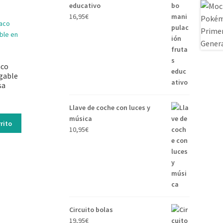
educativo
16,95
€
aco
egable
sa
Llave de coche con luces y
música
rito
10,95
€
Circuito bolas
19,95
€