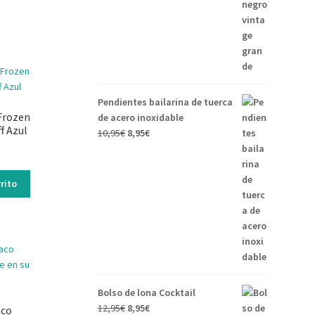
Pendientes bailarina de tuerca
Frozen
de acero inoxidable
f Azul
10,95
€
8,95
€
rito
Bolso de lona Cocktail
12,95
€
8,95
€
aco