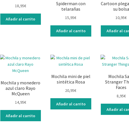
Spiderman con
Cartoon plega
18,95
€
telarañas
su bols
15,95
€
10,95
€
Añadir al carrito
Añadir al carrito
Añadir al car
Mochila mini de piel
Mochila S
sintética Rosa
Stranger Th
Mochila y monedero
Faces
azul claro Rayo
20,95
€
McQueen
8,95
€
14,95
€
Añadir al carrito
Añadir al car
Añadir al carrito