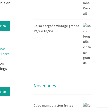
ble en
a
Bolso borgoña vintage grande
rito
19,95
€
16,95
€
aco
ings
Novedades
rito
Cubo manipulación frutas