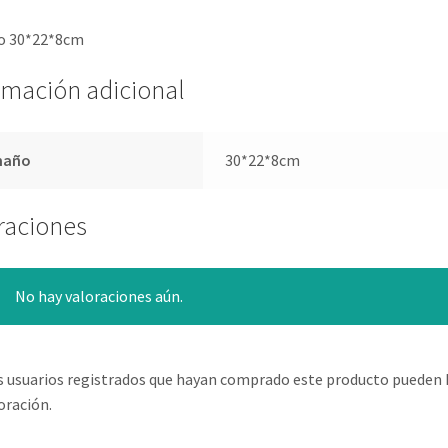
 30*22*8cm
rmación adicional
maño
30*22*8cm
raciones
No hay valoraciones aún.
s usuarios registrados que hayan comprado este producto pueden 
oración.