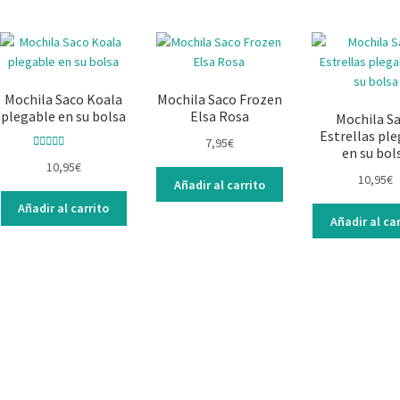
Mochila Saco Koala
Mochila Saco Frozen
plegable en su bolsa
Elsa Rosa
Mochila S
Estrellas pl
7,95
€
en su bol
Valorado con
10,95
€
5.00
de 5
10,95
€
Añadir al carrito
Añadir al carrito
Añadir al car