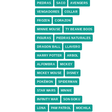
PIEDRAS
SACO
AVENGERS
VENGADORES
COLLAR
FROZEN
CORAZON
MINNIE MOUSE
TY BEANIE BOOS
FIGURAS
PIEDRAS NATURALES
DRAGON BALL
LLAVERO
HARRY POTTER
ARBOL
ALFOMBRA
MICKEY
MICKEY MOUSE
DISNEY
POKÉMON
SPIDERMAN
STAR WARS
MINNIE
INFINITY WAR
SON GOKU
LONA
PAW PATROL
MOCHILA