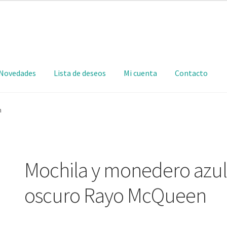
Novedades
Lista de deseos
Mi cuenta
Contacto
n
Mochila y monedero azul
oscuro Rayo McQueen