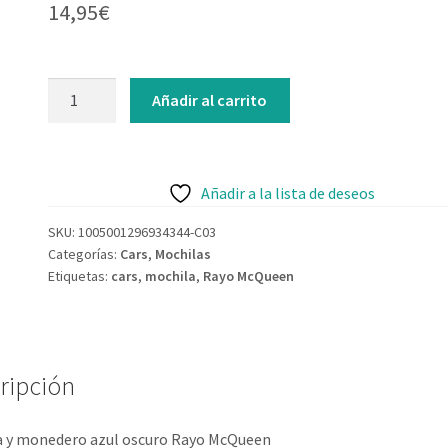
14,95
€
Añadir al carrito
Añadir a la lista de deseos
SKU:
1005001296934344-C03
Categorías:
Cars
,
Mochilas
Etiquetas:
cars
,
mochila
,
Rayo McQueen
ripción
a y monedero azul oscuro Rayo McQueen