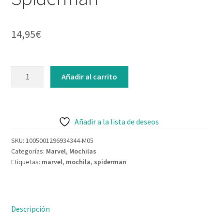
Contacto
14,95
€
Añadir al carrito
Añadir a la lista de deseos
SKU:
1005001296934344-M05
Categorías:
Marvel
,
Mochilas
Etiquetas:
marvel
,
mochila
,
spiderman
Descripción