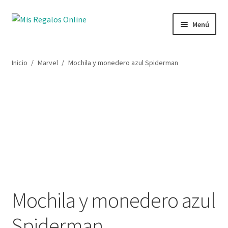
Menú
Tienda
Inicio
/
Marvel
/
Mochila y monedero azul Spiderman
Productos
Secciones
Ofertas
Novedades
Lista de deseos
Mochila y monedero azul
Mi cuenta
Spiderman