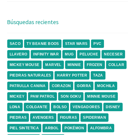
Búsquedas recientes
SACO
TY BEANIE BOOS
STAR WARS
PVC
LLAVERO
INFINITY WAR
MUG
PELUCHE
NECESER
MICKEY MOUSE
MARVEL
MINNIE
FROZEN
COLLAR
PIEDRAS NATURALES
HARRY POTTER
TAZA
PATRULLA CANINA
CORAZON
GORRA
MOCHILA
MICKEY
PAW PATROL
SON GOKU
MINNIE MOUSE
LONA
COLGANTE
BOLSO
VENGADORES
DISNEY
PIEDRAS
AVENGERS
FIGURAS
SPIDERMAN
PIEL SINTETICA
ARBOL
POKÉMON
ALFOMBRA