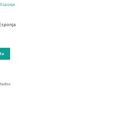
Esponja
ito
ltados