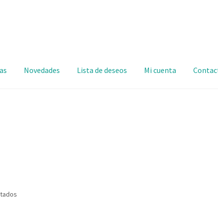
as
Novedades
Lista de deseos
Mi cuenta
Contac
ltados