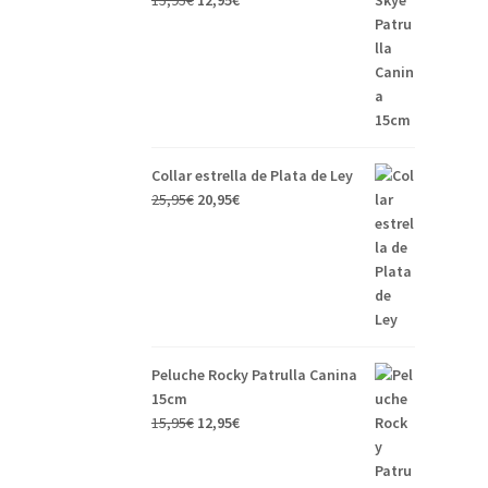
15,95
€
12,95
€
Collar estrella de Plata de Ley
25,95
€
20,95
€
Peluche Rocky Patrulla Canina
15cm
15,95
€
12,95
€