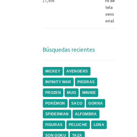
17,95
€
Búsquedas recientes
MICKEY
AVENGERS
INFINITY WAR
PIEDRAS
FROZEN
MUG
MINNIE
POKÉMON
SACO
GORRA
SPIDERMAN
ALFOMBRA
FIGURAS
PELUCHE
LONA
SON GOKU
TAZA