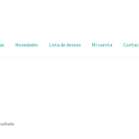
as
Novedades
Lista de deseos
Mi cuenta
Contac
esultado