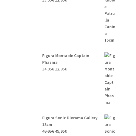
15,95
€
12,95
€
Figura Montable Captain
Phasma
14,95
€
12,95
€
Figura Sonic Diorama Gallery
13cm
49,95
€
45,95
€