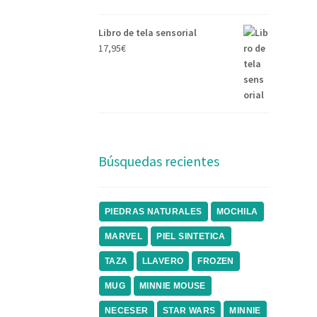
Libro de tela sensorial
17,95
€
Búsquedas recientes
PIEDRAS NATURALES
MOCHILA
MARVEL
PIEL SINTETICA
TAZA
LLAVERO
FROZEN
MUG
MINNIE MOUSE
NECESER
STAR WARS
MINNIE