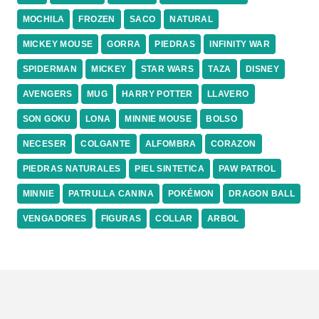
MOCHILA
FROZEN
SACO
NATURAL
MICKEY MOUSE
GORRA
PIEDRAS
INFINITY WAR
SPIDERMAN
MICKEY
STAR WARS
TAZA
DISNEY
AVENGERS
MUG
HARRY POTTER
LLAVERO
SON GOKU
LONA
MINNIE MOUSE
BOLSO
NECESER
COLGANTE
ALFOMBRA
CORAZON
PIEDRAS NATURALES
PIEL SINTETICA
PAW PATROL
MINNIE
PATRULLA CANINA
POKÉMON
DRAGON BALL
VENGADORES
FIGURAS
COLLAR
ARBOL