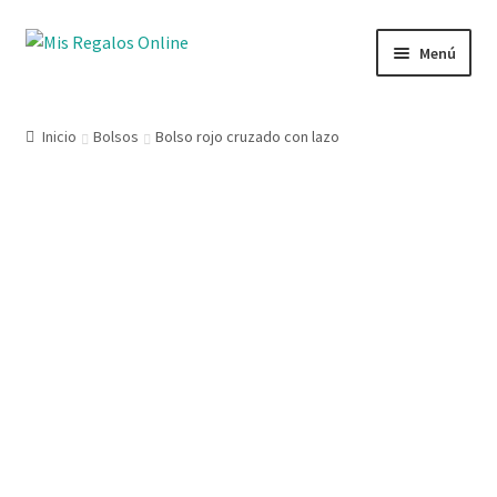
Menú
Tienda
Inicio
Bolsos
Bolso rojo cruzado con lazo
Productos
Secciones
Ofertas
Novedades
Lista de deseos
Mi cuenta