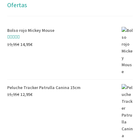
Ofertas
Bolso rojo Mickey Mouse
Valorado con
19,95
€
14,95
€
5.00
de 5
Peluche Tracker Patrulla Canina 15cm
15,95
€
12,95
€