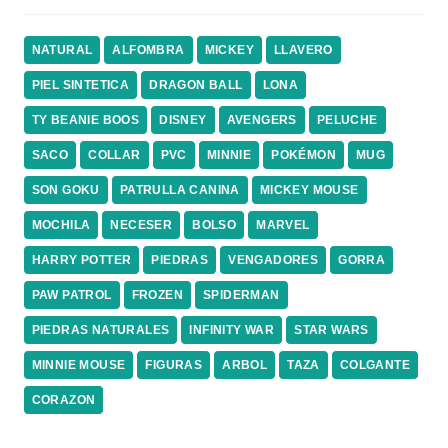
NATURAL
ALFOMBRA
MICKEY
LLAVERO
PIEL SINTETICA
DRAGON BALL
LONA
TY BEANIE BOOS
DISNEY
AVENGERS
PELUCHE
SACO
COLLAR
PVC
MINNIE
POKÉMON
MUG
SON GOKU
PATRULLA CANINA
MICKEY MOUSE
MOCHILA
NECESER
BOLSO
MARVEL
HARRY POTTER
PIEDRAS
VENGADORES
GORRA
PAW PATROL
FROZEN
SPIDERMAN
PIEDRAS NATURALES
INFINITY WAR
STAR WARS
MINNIE MOUSE
FIGURAS
ARBOL
TAZA
COLGANTE
CORAZON