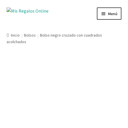
Menú
Tienda
Inicio
Bolsos
Bolso negro cruzado con cuadrados
acolchados
Productos
Secciones
Ofertas
Novedades
Lista de deseos
Mi cuenta