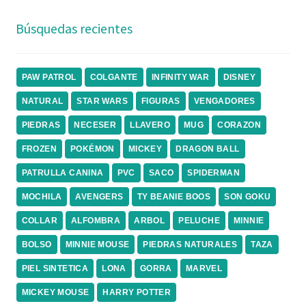
Búsquedas recientes
PAW PATROL
COLGANTE
INFINITY WAR
DISNEY
NATURAL
STAR WARS
FIGURAS
VENGADORES
PIEDRAS
NECESER
LLAVERO
MUG
CORAZON
FROZEN
POKÉMON
MICKEY
DRAGON BALL
PATRULLA CANINA
PVC
SACO
SPIDERMAN
MOCHILA
AVENGERS
TY BEANIE BOOS
SON GOKU
COLLAR
ALFOMBRA
ARBOL
PELUCHE
MINNIE
BOLSO
MINNIE MOUSE
PIEDRAS NATURALES
TAZA
PIEL SINTETICA
LONA
GORRA
MARVEL
MICKEY MOUSE
HARRY POTTER