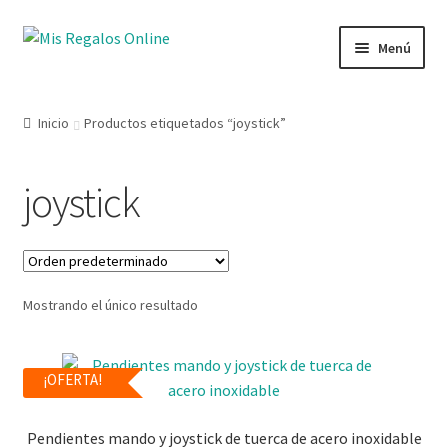
Menú
Tienda
Inicio
Productos etiquetados “joystick”
Productos
joystick
Secciones
Ofertas
Mostrando el único resultado
Novedades
Lista de deseos
¡OFERTA!
Mi cuenta
Pendientes mando y joystick de tuerca de acero inoxidable