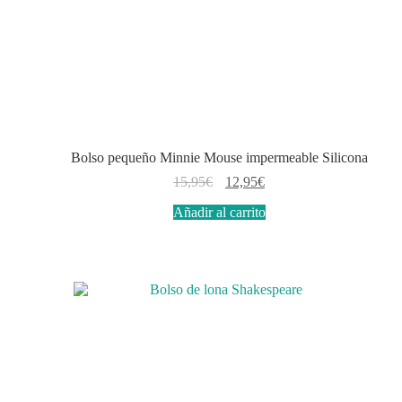
Bolso pequeño Minnie Mouse impermeable Silicona
El
El
15,95
€
12,95
€
precio
precio
Añadir al carrito
original
actual
era:
es:
15,95€.
12,95€.