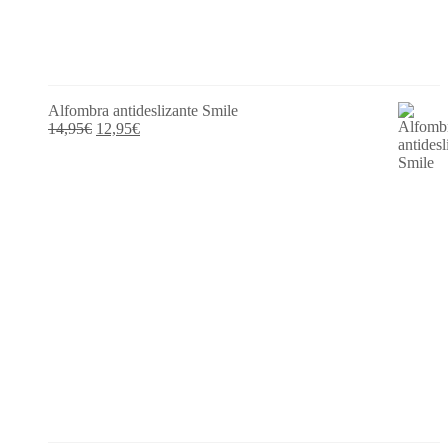
Alfombra antideslizante Smile
El
El
14,95
€
12,95
€
precio
precio
original
actual
era:
es:
14,95€.
12,95€.