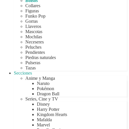
Bolsos
Collares
Figuras
Funko Pop
Gorras
Llaveros
Mascotas
Mochilas
Neceseres
Peluches
Pendientes
Piedras naturales
Pulseras
Tazas
Secciones
Anime y Manga
Naruto
Pokémon
Dragon Ball
Series, Cine y TV
Disney
Harry Potter
Kingdom Hearts
Mafalda
Marvel