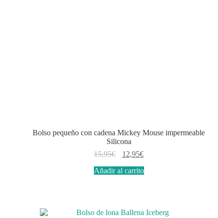
Bolso pequeño con cadena Mickey Mouse impermeable
Silicona
El
El
15,95
€
12,95
€
precio
precio
Añadir al carrito
original
actual
era:
es:
15,95€.
12,95€.