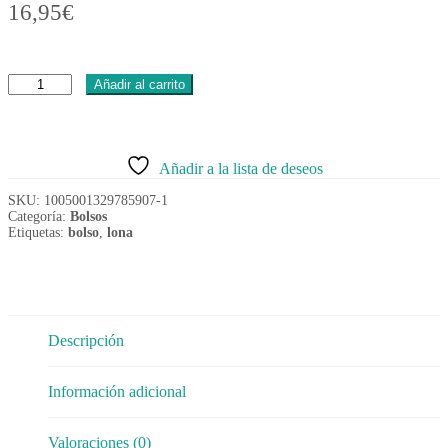
16,95
€
Bolso
Añadir al carrito
marrón
de
lona
cantidad
Añadir a la lista de deseos
SKU:
1005001329785907-1
Categoría:
Bolsos
Etiquetas:
bolso
,
lona
Descripción
Información adicional
Valoraciones (0)