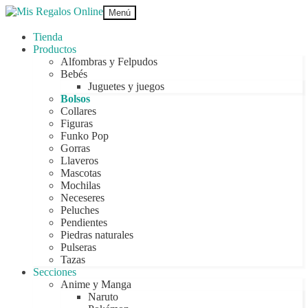
Ir
Ir
Menú
a
al
la
contenido
Tienda
navegación
Productos
Alfombras y Felpudos
Bebés
Juguetes y juegos
Bolsos
Collares
Figuras
Funko Pop
Gorras
Llaveros
Mascotas
Mochilas
Neceseres
Peluches
Pendientes
Piedras naturales
Pulseras
Tazas
Secciones
Anime y Manga
Naruto