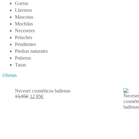
Gorras
Llaveros
Mascotas
Mochilas
Neceseres
Peluches
Pendientes
Piedras naturales
Pulseras
Tazas
Ofertas
Neceser cosméticos ballenas
El
El
15,95
€
12,95
€
precio
precio
original
actual
era:
es:
15,95€.
12,95€.