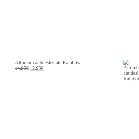
Alfombra antideslizante Rainbow
El
El
14,95
€
12,95
€
precio
precio
original
actual
era:
es:
14,95€.
12,95€.