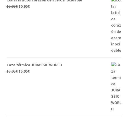
Collar latidos corazón de acero inoxidable
15,95
€
10,95
€
Taza térmica JURASSIC WORLD
18,95
€
15,95
€