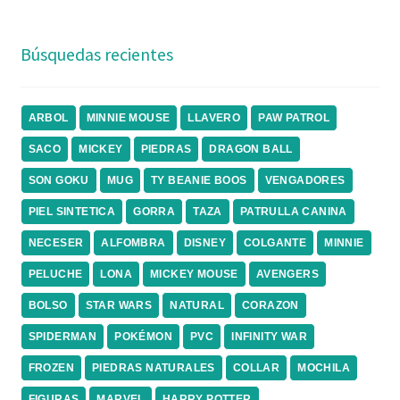
Búsquedas recientes
ARBOL
MINNIE MOUSE
LLAVERO
PAW PATROL
SACO
MICKEY
PIEDRAS
DRAGON BALL
SON GOKU
MUG
TY BEANIE BOOS
VENGADORES
PIEL SINTETICA
GORRA
TAZA
PATRULLA CANINA
NECESER
ALFOMBRA
DISNEY
COLGANTE
MINNIE
PELUCHE
LONA
MICKEY MOUSE
AVENGERS
BOLSO
STAR WARS
NATURAL
CORAZON
SPIDERMAN
POKÉMON
PVC
INFINITY WAR
FROZEN
PIEDRAS NATURALES
COLLAR
MOCHILA
FIGURAS
MARVEL
HARRY POTTER