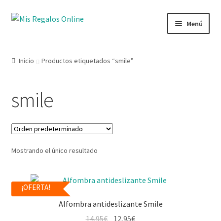
Menú
Tienda
Inicio
Productos etiquetados “smile”
Productos
smile
Secciones
Ofertas
Mostrando el único resultado
Novedades
Lista de deseos
¡OFERTA!
Alfombra antideslizante Smile
Mi cuenta
14,95
€
12,95
€