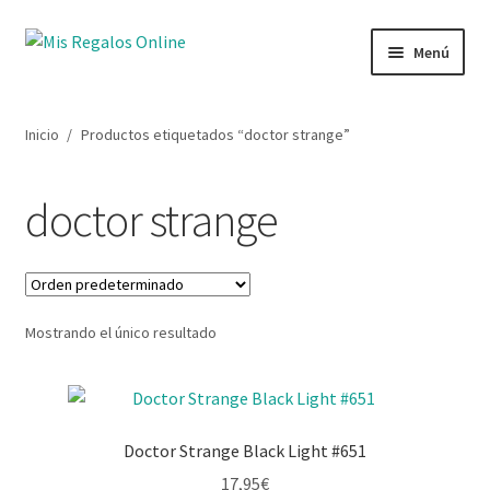
Menú
Tienda
Inicio
/
Productos etiquetados “doctor strange”
Productos
doctor strange
Secciones
Ofertas
Mostrando el único resultado
Novedades
Lista de deseos
Doctor Strange Black Light #651
Mi cuenta
17,95
€