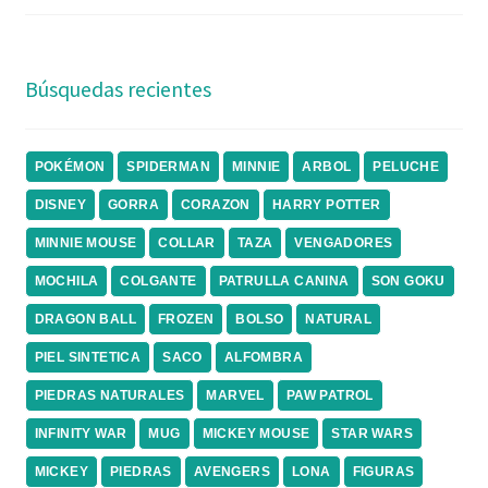
Búsquedas recientes
POKÉMON
SPIDERMAN
MINNIE
ARBOL
PELUCHE
DISNEY
GORRA
CORAZON
HARRY POTTER
MINNIE MOUSE
COLLAR
TAZA
VENGADORES
MOCHILA
COLGANTE
PATRULLA CANINA
SON GOKU
DRAGON BALL
FROZEN
BOLSO
NATURAL
PIEL SINTETICA
SACO
ALFOMBRA
PIEDRAS NATURALES
MARVEL
PAW PATROL
INFINITY WAR
MUG
MICKEY MOUSE
STAR WARS
MICKEY
PIEDRAS
AVENGERS
LONA
FIGURAS