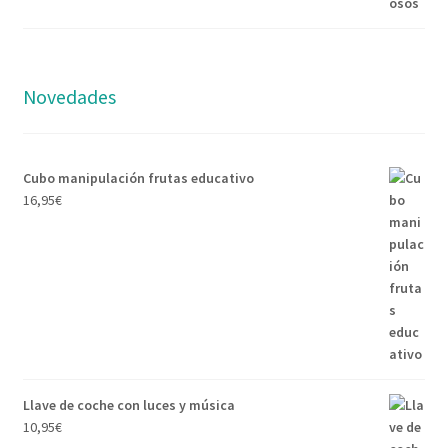
15,95€.
12,95€.
Novedades
Cubo manipulación frutas educativo
16,95
€
Llave de coche con luces y música
10,95
€