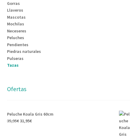
Gorras
Llaveros
Mascotas
Mochilas
Neceseres
Peluches
Pendientes
Piedras naturales
Pulseras
Tazas
Ofertas
Peluche Koala Gris 60cm
El
El
35,95
€
31,95
€
precio
precio
original
actual