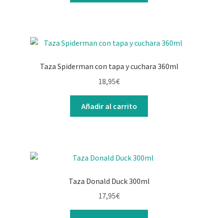
era:
es:
18,95€.
15,95€.
Taza Spiderman con tapa y cuchara 360ml
18,95
€
Añadir al carrito
Taza Donald Duck 300ml
17,95
€