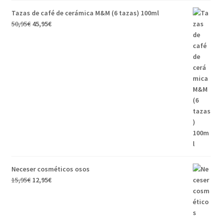
Tazas de café de cerámica M&M (6 tazas) 100ml
El
El
50,95
€
45,95
€
precio
precio
original
actual
era:
es:
50,95€.
45,95€.
Neceser cosméticos osos
El
El
15,95
€
12,95
€
precio
precio
original
actual
era:
es: