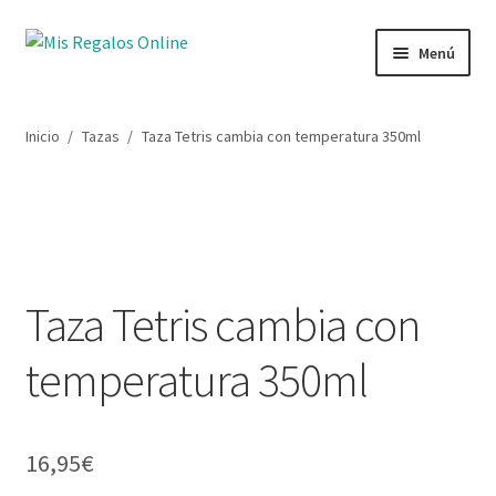
Ir
Ir
Menú
a
al
la
contenido
Tienda
navegación
Inicio
/
Tazas
/
Taza Tetris cambia con temperatura 350ml
Productos
Secciones
Ofertas
Taza Tetris cambia con
Novedades
temperatura 350ml
Lista de deseos
Mi cuenta
16,95
€