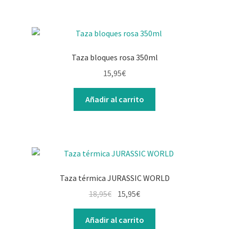
Taza bloques rosa 350ml
15,95
€
Añadir al carrito
Taza térmica JURASSIC WORLD
El
El
18,95
€
15,95
€
precio
precio
original
actual
Añadir al carrito