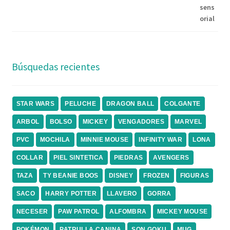
Búsquedas recientes
STAR WARS
PELUCHE
DRAGON BALL
COLGANTE
ARBOL
BOLSO
MICKEY
VENGADORES
MARVEL
PVC
MOCHILA
MINNIE MOUSE
INFINITY WAR
LONA
COLLAR
PIEL SINTETICA
PIEDRAS
AVENGERS
TAZA
TY BEANIE BOOS
DISNEY
FROZEN
FIGURAS
SACO
HARRY POTTER
LLAVERO
GORRA
NECESER
PAW PATROL
ALFOMBRA
MICKEY MOUSE
POKÉMON
PATRULLA CANINA
SON GOKU
MUG