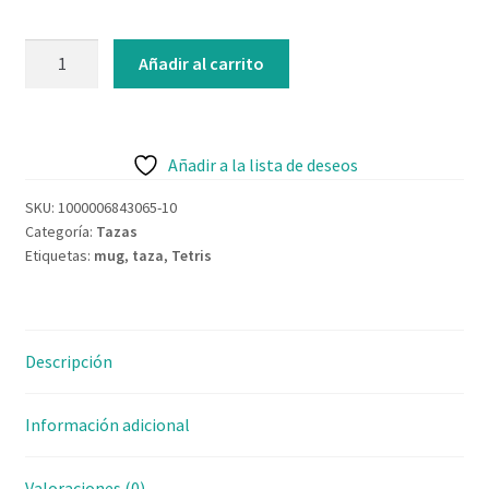
Contacto
Taza
Añadir al carrito
Tetris
cambia
con
temperatura
Añadir a la lista de deseos
350ml
SKU:
1000006843065-10
cantidad
Categoría:
Tazas
Etiquetas:
mug
,
taza
,
Tetris
Descripción
Información adicional
Valoraciones (0)