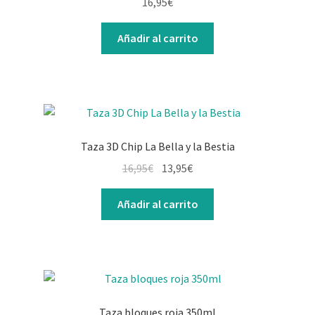
16,95
€
Añadir al carrito
Taza 3D Chip La Bella y la Bestia
El
El
16,95
€
13,95
€
precio
precio
original
actual
Añadir al carrito
era:
es:
16,95€.
13,95€.
Taza bloques roja 350ml