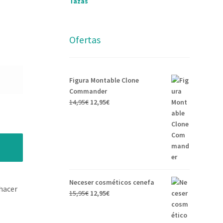
Tazas
Ofertas
Figura Montable Clone
Commander
14,95
€
12,95
€
Neceser cosméticos cenefa
hacer
15,95
€
12,95
€