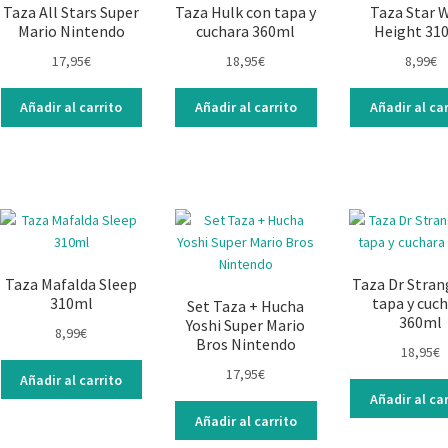
Taza All Stars Super
Taza Hulk con tapa y
Taza Star 
Mario Nintendo
cuchara 360ml
Height 31
17,95
€
18,95
€
8,99
€
Añadir al carrito
Añadir al carrito
Añadir al car
Taza Mafalda Sleep
Taza Dr Stran
310ml
tapa y cuc
Set Taza + Hucha
360ml
Yoshi Super Mario
8,99
€
Bros Nintendo
18,95
€
17,95
€
Añadir al carrito
Añadir al car
Añadir al carrito