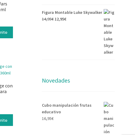
Wars
0ml
Figura Montable Luke Skywalker
14,95
€
12,95
€
rito
Novedades
ge con
hara
Cubo manipulación frutas
educativo
16,95
€
rito