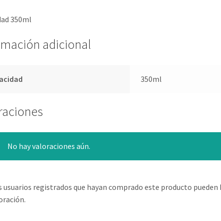
dad 350ml
rmación adicional
acidad
350ml
raciones
No hay valoraciones aún.
s usuarios registrados que hayan comprado este producto pueden 
oración.