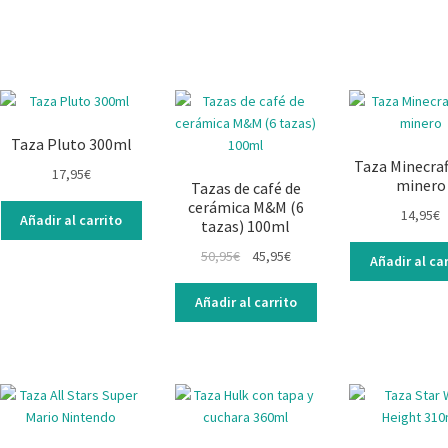
Taza Pluto 300ml
Taza Minecraf
17,95
€
minero
Tazas de café de
cerámica M&M (6
14,95
€
Añadir al carrito
tazas) 100ml
50,95
€
45,95
€
Añadir al car
Añadir al carrito