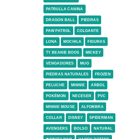
PATRULLA CANINA
DRAGON BALL
PIEDRAS
PAW PATROL
COLGANTE
LONA
MOCHILA
FIGURAS
TY BEANIE BOOS
MICKEY
VENGADORES
MUG
PIEDRAS NATURALES
FROZEN
PELUCHE
MINNIE
ARBOL
POKÉMON
NECESER
PVC
MINNIE MOUSE
ALFOMBRA
COLLAR
DISNEY
SPIDERMAN
AVENGERS
BOLSO
NATURAL