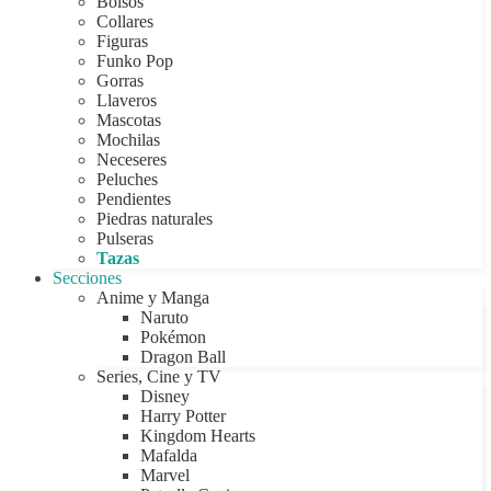
Bolsos
Collares
Figuras
Funko Pop
Gorras
Llaveros
Mascotas
Mochilas
Neceseres
Peluches
Pendientes
Piedras naturales
Pulseras
Tazas
Secciones
Anime y Manga
Naruto
Pokémon
Dragon Ball
Series, Cine y TV
Disney
Harry Potter
Kingdom Hearts
Mafalda
Marvel