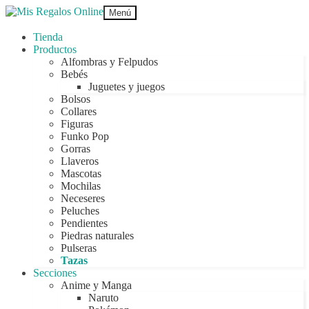
Ir
Ir
Menú
a
al
la
contenido
Tienda
navegación
Productos
Alfombras y Felpudos
Bebés
Juguetes y juegos
Bolsos
Collares
Figuras
Funko Pop
Gorras
Llaveros
Mascotas
Mochilas
Neceseres
Peluches
Pendientes
Piedras naturales
Pulseras
Tazas
Secciones
Anime y Manga
Naruto