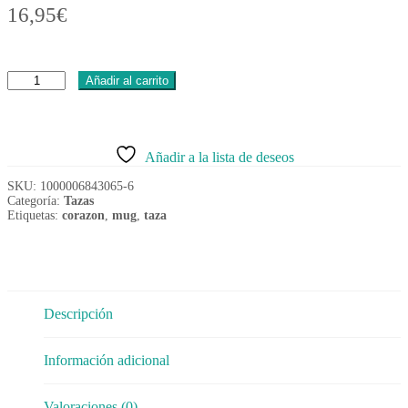
16,95
€
Taza
Añadir al carrito
Corazón
cambia
con
temperatura
Añadir a la lista de deseos
350ml
cantidad
SKU:
1000006843065-6
Categoría:
Tazas
Etiquetas:
corazon
,
mug
,
taza
Descripción
Información adicional
Valoraciones (0)