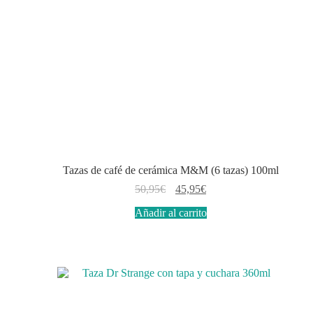
Tazas de café de cerámica M&M (6 tazas) 100ml
El
El
50,95
€
45,95
€
precio
precio
Añadir al carrito
original
actual
era:
es:
50,95€.
45,95€.