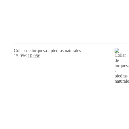
Collar de turquesa - piedras naturales
El
El
15,95
€
10,95
€
precio
precio
original
actual
era:
es:
15,95€.
10,95€.