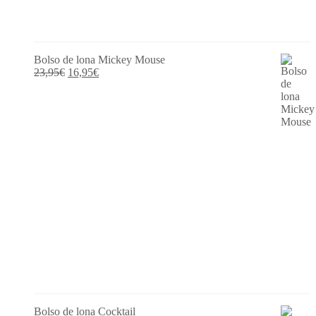
Bolso de lona Mickey Mouse
El
El
23,95
€
16,95
€
precio
precio
original
actual
era:
es:
23,95€.
16,95€.
Bolso de lona Cocktail