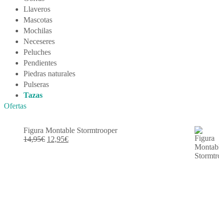
Llaveros
Mascotas
Mochilas
Neceseres
Peluches
Pendientes
Piedras naturales
Pulseras
Tazas
Ofertas
Figura Montable Stormtrooper
El
El
14,95
€
12,95
€
precio
precio
original
actual
era:
es:
14,95€.
12,95€.