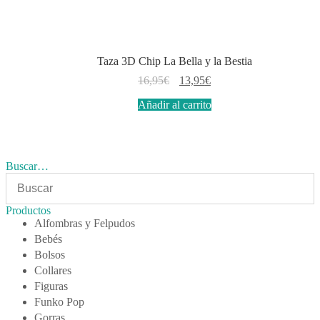
Taza 3D Chip La Bella y la Bestia
El
El
16,95
€
13,95
€
precio
precio
Añadir al carrito
original
actual
era:
es:
16,95€.
13,95€.
Buscar…
Productos
Alfombras y Felpudos
Bebés
Bolsos
Collares
Figuras
Funko Pop
Gorras