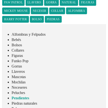
PAW PATROL
LLAVERO
GORRA
NATURAL
FIGURAS
MICKEY MOUSE
NECESER
COLLAR
ALFOMBRA
HARRY POTTER
BOLSO
PIEDRAS
Alfombras y Felpudos
Bebés
Bolsos
Collares
Figuras
Funko Pop
Gorras
Llaveros
Mascotas
Mochilas
Neceseres
Peluches
Pendientes
Piedras naturales