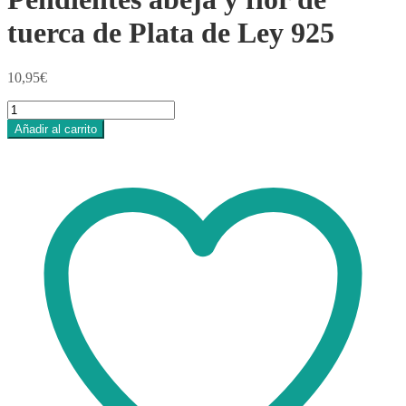
tuerca de Plata de Ley 925
10,95
€
Pendientes
abeja
Añadir al carrito
y
flor
de
tuerca
de
Plata
de
Ley
925
cantidad