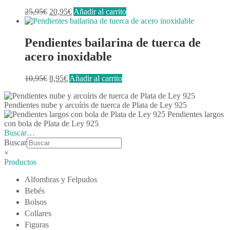
El
El
25,95
€
20,95
€
Añadir al carrito
precio
precio
original
actual
era:
es:
Pendientes bailarina de tuerca de
25,95€.
20,95€.
acero inoxidable
El
El
10,95
€
8,95
€
Añadir al carrito
precio
precio
original
actual
Pendientes nube y arcoíris de tuerca de Plata de Ley 925
era:
es:
Pendientes largos
10,95€.
8,95€.
con bola de Plata de Ley 925
Buscar…
Buscar
×
Productos
Alfombras y Felpudos
Bebés
Bolsos
Collares
Figuras