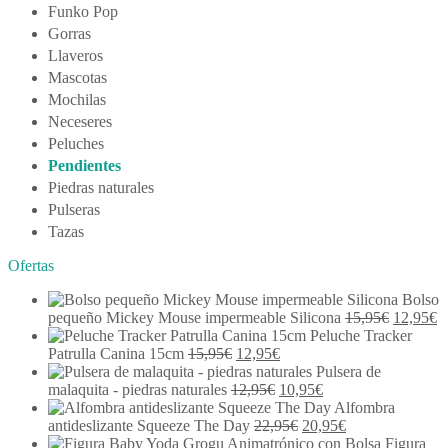
Funko Pop
Gorras
Llaveros
Mascotas
Mochilas
Neceseres
Peluches
Pendientes
Piedras naturales
Pulseras
Tazas
Ofertas
Bolso
El
E
pequeño Mickey Mouse impermeable Silicona
15,95
€
12,95
€
precio
p
Peluche Tracker
El
El
original
a
Patrulla Canina 15cm
15,95
€
12,95
€
precio
precio
era:
es
Pulsera de
original
El
actual
El
15,95€.
1
malaquita - piedras naturales
12,95
€
10,95
€
era:
precio
es:
precio
Alfombra
15,95€.
original
12,95€.
El
actual
El
antideslizante Squeeze The Day
22,95
€
20,95
€
era:
precio
es:
precio
Figura