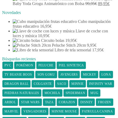
12,95€.
original
10,95€.
actual
El
El
Baby Yoda Grogu Animatrónico con Bolsa
99,95
€
89,95
€
era:
es:
precio
preci
Novedades
22,95€.
20,95€.
original
actua
era:
es:
Cubo manipulación
99,95€.
89,9
frutas educativo
16,95
€
Llave de coche con
luces y música
10,95
€
Circuito bolas
19,95
€
Peluche Stitch 20cm
9,95
€
Libro de tela sensorial
17,95
€
Búsquedas recientes
PVC
POKÉMON
PELUCHE
PIEL SINTETICA
TY BEANIE BOOS
SON GOKU
AVENGERS
MICKEY
LONA
DRAGON BALL
COLGANTE
SACO
MINNIE
INFINITY WAR
PIEDRAS NATURALES
MOCHILA
SPIDERMAN
MUG
ARBOL
STAR WARS
TAZA
CORAZON
DISNEY
FROZEN
MARVEL
VENGADORES
MINNIE MOUSE
PATRULLA CANINA