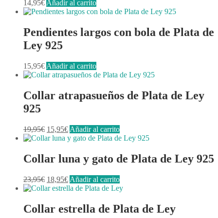
14,95
€
Añadir al carrito
Pendientes largos con bola de Plata de
Ley 925
15,95
€
Añadir al carrito
Collar atrapasueños de Plata de Ley
925
El
El
19,95
€
15,95
€
Añadir al carrito
precio
precio
original
actual
era:
es:
Collar luna y gato de Plata de Ley 925
19,95€.
15,95€.
El
El
23,95
€
18,95
€
Añadir al carrito
precio
precio
original
actual
era:
es:
Collar estrella de Plata de Ley
23,95€.
18,95€.