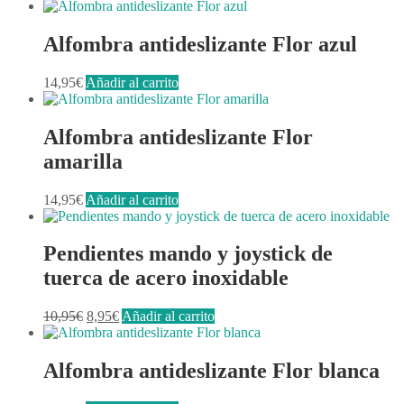
Alfombra antideslizante Flor azul
14,95
€
Añadir al carrito
Alfombra antideslizante Flor
amarilla
14,95
€
Añadir al carrito
Pendientes mando y joystick de
tuerca de acero inoxidable
El
El
10,95
€
8,95
€
Añadir al carrito
precio
precio
original
actual
era:
es:
Alfombra antideslizante Flor blanca
10,95€.
8,95€.