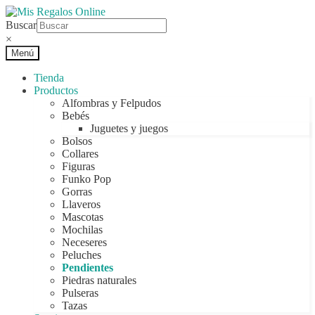
Ir
Ir
a
al
Buscar
la
contenido
×
navegación
Menú
Tienda
Productos
Alfombras y Felpudos
Bebés
Juguetes y juegos
Bolsos
Collares
Figuras
Funko Pop
Gorras
Llaveros
Mascotas
Mochilas
Neceseres
Peluches
Pendientes
Piedras naturales
Pulseras
Tazas