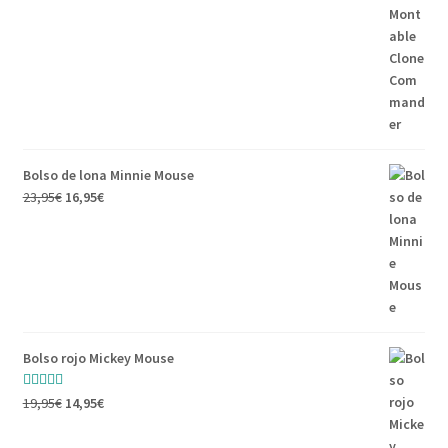
Bolso de lona Minnie Mouse
23,95
€
16,95
€
Bolso rojo Mickey Mouse
Valorado con
19,95
€
14,95
€
5.00
de 5