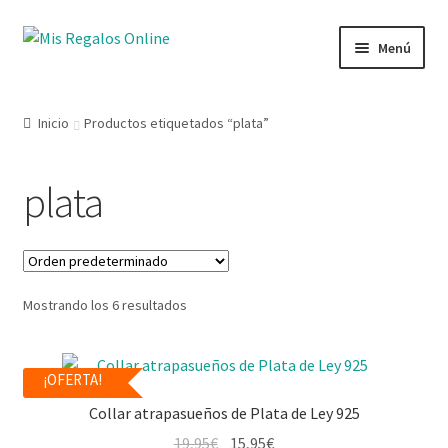
Menú
Tienda
Inicio
Productos etiquetados “plata”
Productos
plata
Secciones
Ofertas
Mostrando los 6 resultados
Novedades
Lista de deseos
¡OFERTA!
Collar atrapasueños de Plata de Ley 925
Mi cuenta
19,95
€
15,95
€