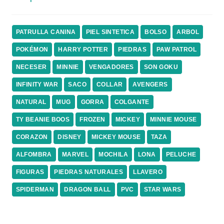
PATRULLA CANINA
PIEL SINTETICA
BOLSO
ARBOL
POKÉMON
HARRY POTTER
PIEDRAS
PAW PATROL
NECESER
MINNIE
VENGADORES
SON GOKU
INFINITY WAR
SACO
COLLAR
AVENGERS
NATURAL
MUG
GORRA
COLGANTE
TY BEANIE BOOS
FROZEN
MICKEY
MINNIE MOUSE
CORAZON
DISNEY
MICKEY MOUSE
TAZA
ALFOMBRA
MARVEL
MOCHILA
LONA
PELUCHE
FIGURAS
PIEDRAS NATURALES
LLAVERO
SPIDERMAN
DRAGON BALL
PVC
STAR WARS