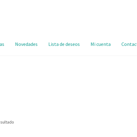
as
Novedades
Lista de deseos
Mi cuenta
Contac
esultado