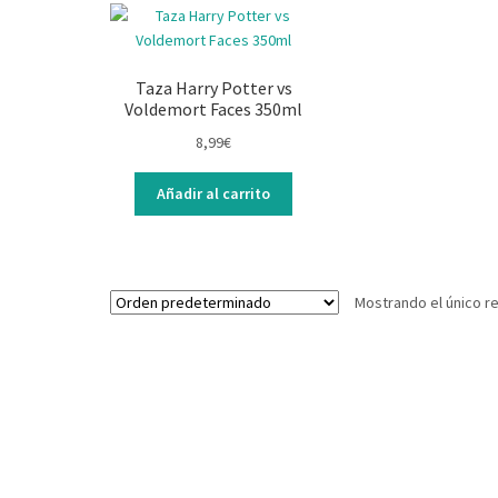
Taza Harry Potter vs
Voldemort Faces 350ml
8,99
€
Añadir al carrito
Mostrando el único r