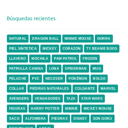
Búsquedas recientes
NATURAL
DRAGON BALL
MINNIE MOUSE
GORRA
PIEL SINTETICA
MICKEY
CORAZON
TY BEANIE BOOS
LLAVERO
MOCHILA
PAW PATROL
FROZEN
PATRULLA CANINA
LONA
SPIDERMAN
MUG
PELUCHE
PVC
NECESER
POKÉMON
BOLSO
COLLAR
PIEDRAS NATURALES
COLGANTE
MARVEL
AVENGERS
VENGADORES
TAZA
STAR WARS
FIGURAS
HARRY POTTER
MINNIE
MICKEY MOUSE
SACO
ALFOMBRA
PIEDRAS
DISNEY
SON GOKU