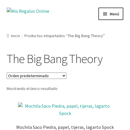
Menú
Tienda
Inicio
Productos etiquetados “The Big Bang Theory”
Productos
The Big Bang Theory
Secciones
Ofertas
Mostrando el único resultado
Novedades
Lista de deseos
Mi cuenta
Mochila Saco Piedra, papel, tijeras, lagarto Spock