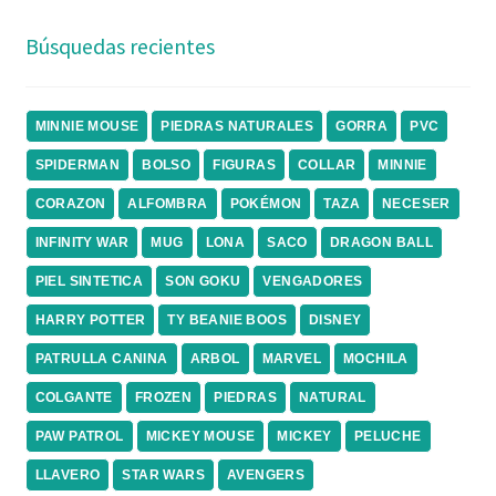
Búsquedas recientes
MINNIE MOUSE
PIEDRAS NATURALES
GORRA
PVC
SPIDERMAN
BOLSO
FIGURAS
COLLAR
MINNIE
CORAZON
ALFOMBRA
POKÉMON
TAZA
NECESER
INFINITY WAR
MUG
LONA
SACO
DRAGON BALL
PIEL SINTETICA
SON GOKU
VENGADORES
HARRY POTTER
TY BEANIE BOOS
DISNEY
PATRULLA CANINA
ARBOL
MARVEL
MOCHILA
COLGANTE
FROZEN
PIEDRAS
NATURAL
PAW PATROL
MICKEY MOUSE
MICKEY
PELUCHE
LLAVERO
STAR WARS
AVENGERS