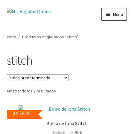
Menú
Tienda
Inicio
/
Productos etiquetados “stitch”
Productos
stitch
Secciones
Ofertas
Mostrando los 7 resultados
Novedades
Lista de deseos
¡OFERTA!
Bolso de lona Stitch
Mi cuenta
15,95
€
12,95
€