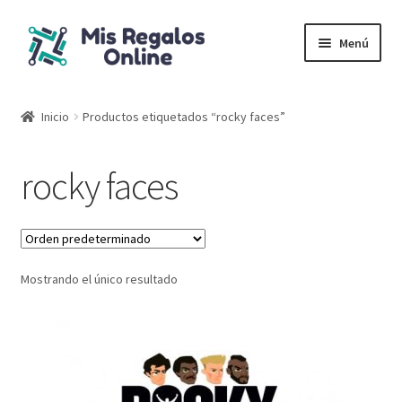
Menú
Tienda
Inicio
Productos etiquetados “rocky faces”
Productos
rocky faces
Secciones
Ofertas
Mostrando el único resultado
Novedades
Lista de deseos
Mi cuenta