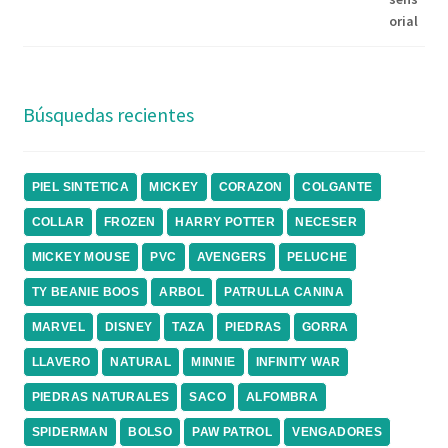
Búsquedas recientes
PIEL SINTETICA
MICKEY
CORAZON
COLGANTE
COLLAR
FROZEN
HARRY POTTER
NECESER
MICKEY MOUSE
PVC
AVENGERS
PELUCHE
TY BEANIE BOOS
ARBOL
PATRULLA CANINA
MARVEL
DISNEY
TAZA
PIEDRAS
GORRA
LLAVERO
NATURAL
MINNIE
INFINITY WAR
PIEDRAS NATURALES
SACO
ALFOMBRA
SPIDERMAN
BOLSO
PAW PATROL
VENGADORES