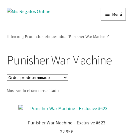
Menú
Tienda
Inicio
Productos etiquetados “Punisher War Machine”
Productos
Punisher War Machine
Secciones
Ofertas
Mostrando el único resultado
Novedades
Lista de deseos
Punisher War Machine – Exclusive #623
Mi cuenta
22,95
€