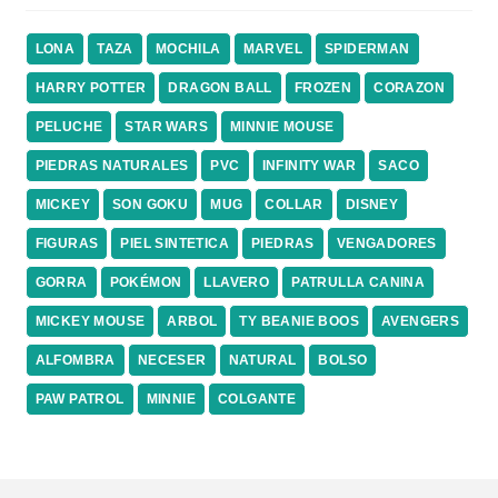
LONA
TAZA
MOCHILA
MARVEL
SPIDERMAN
HARRY POTTER
DRAGON BALL
FROZEN
CORAZON
PELUCHE
STAR WARS
MINNIE MOUSE
PIEDRAS NATURALES
PVC
INFINITY WAR
SACO
MICKEY
SON GOKU
MUG
COLLAR
DISNEY
FIGURAS
PIEL SINTETICA
PIEDRAS
VENGADORES
GORRA
POKÉMON
LLAVERO
PATRULLA CANINA
MICKEY MOUSE
ARBOL
TY BEANIE BOOS
AVENGERS
ALFOMBRA
NECESER
NATURAL
BOLSO
PAW PATROL
MINNIE
COLGANTE