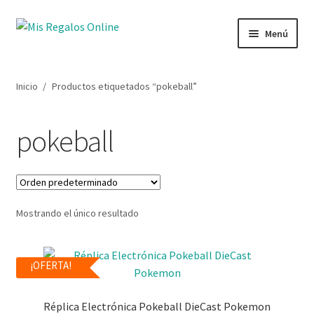
Menú
Tienda
Inicio
/
Productos etiquetados “pokeball”
Productos
pokeball
Secciones
Ofertas
Mostrando el único resultado
Novedades
Lista de deseos
¡OFERTA!
Mi cuenta
Réplica Electrónica Pokeball DieCast Pokemon