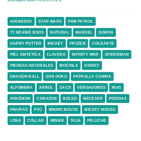
AVENGERS
STAR WARS
PAW PATROL
TY BEANIE BOOS
NATURAL
MARVEL
GORRA
HARRY POTTER
MICKEY
FROZEN
COLGANTE
PIEL SINTETICA
LLAVERO
INFINITY WAR
SPIDERMAN
PIEDRAS NATURALES
MOCHILA
DISNEY
DRAGON BALL
SON GOKU
PATRULLA CANINA
ALFOMBRA
ARBOL
SACO
VENGADORES
MUG
POKÉMON
CORAZON
BOLSO
NECESER
PIEDRAS
FIGURAS
PVC
MINNIE MOUSE
MICKEY MOUSE
LONA
COLLAR
MINNIE
TAZA
PELUCHE