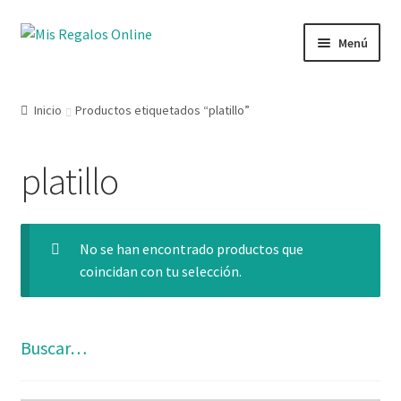
Menú
Tienda
Inicio
Productos etiquetados “platillo”
Productos
platillo
Secciones
Ofertas
No se han encontrado productos que
coincidan con tu selección.
Novedades
Lista de deseos
Buscar…
Mi cuenta