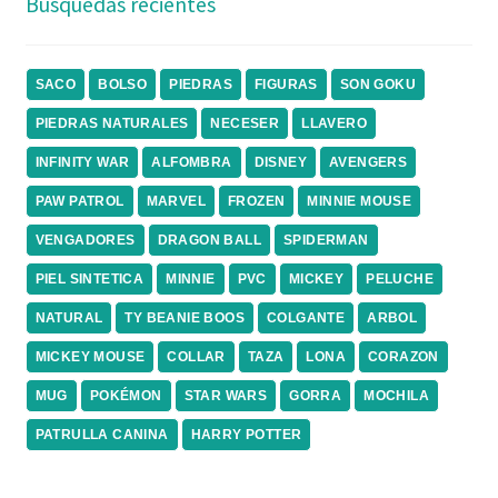
Búsquedas recientes
SACO
BOLSO
PIEDRAS
FIGURAS
SON GOKU
PIEDRAS NATURALES
NECESER
LLAVERO
INFINITY WAR
ALFOMBRA
DISNEY
AVENGERS
PAW PATROL
MARVEL
FROZEN
MINNIE MOUSE
VENGADORES
DRAGON BALL
SPIDERMAN
PIEL SINTETICA
MINNIE
PVC
MICKEY
PELUCHE
NATURAL
TY BEANIE BOOS
COLGANTE
ARBOL
MICKEY MOUSE
COLLAR
TAZA
LONA
CORAZON
MUG
POKÉMON
STAR WARS
GORRA
MOCHILA
PATRULLA CANINA
HARRY POTTER