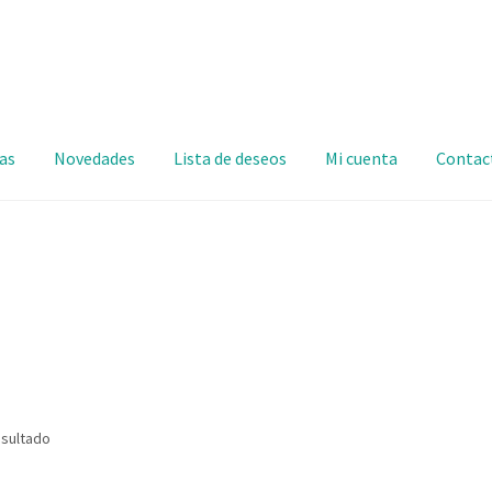
as
Novedades
Lista de deseos
Mi cuenta
Contac
esultado