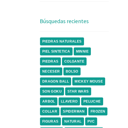
Búsquedas recientes
PIEDRAS NATURALES
PIEL SINTETICA
MINNIE
PIEDRAS
COLGANTE
NECESER
BOLSO
DRAGON BALL
MICKEY MOUSE
SON GOKU
STAR WARS
ARBOL
LLAVERO
PELUCHE
COLLAR
SPIDERMAN
FROZEN
FIGURAS
NATURAL
PVC