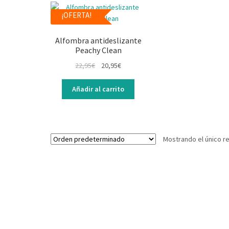
¡OFERTA!
Alfombra antideslizante
Peachy Clean
22,95
€
20,95
€
Añadir al carrito
Mostrando el único r