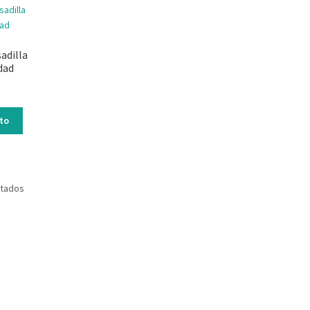
adilla
dad
ito
ltados