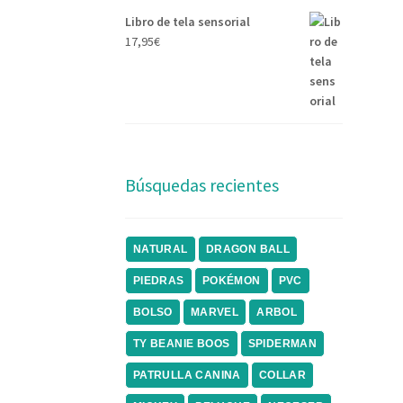
Libro de tela sensorial
17,95
€
Búsquedas recientes
NATURAL
DRAGON BALL
PIEDRAS
POKÉMON
PVC
BOLSO
MARVEL
ARBOL
TY BEANIE BOOS
SPIDERMAN
PATRULLA CANINA
COLLAR