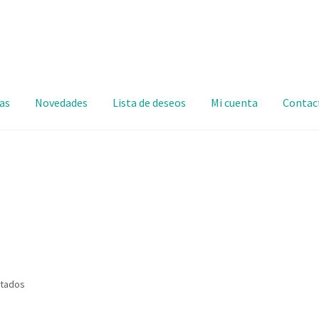
as
Novedades
Lista de deseos
Mi cuenta
Contac
ltados