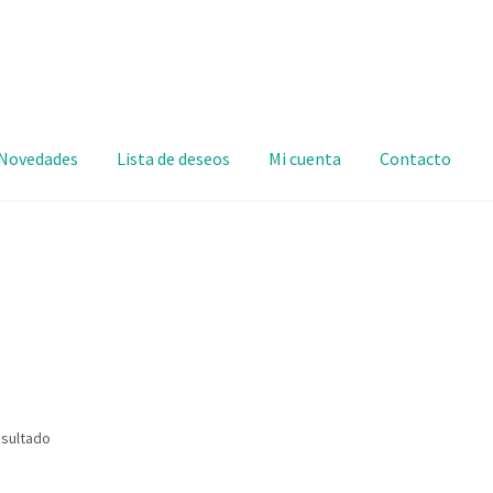
Novedades
Lista de deseos
Mi cuenta
Contacto
esultado