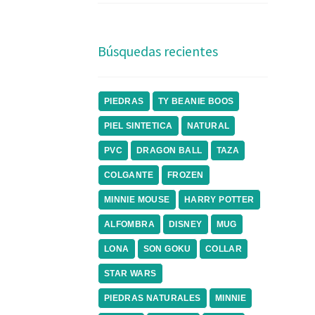
Búsquedas recientes
PIEDRAS
TY BEANIE BOOS
PIEL SINTETICA
NATURAL
PVC
DRAGON BALL
TAZA
COLGANTE
FROZEN
MINNIE MOUSE
HARRY POTTER
ALFOMBRA
DISNEY
MUG
LONA
SON GOKU
COLLAR
STAR WARS
PIEDRAS NATURALES
MINNIE