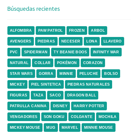
Búsquedas recientes
ALFOMBRA
PAW PATROL
FROZEN
ARBOL
AVENGERS
PIEDRAS
NECESER
LONA
LLAVERO
PVC
SPIDERMAN
TY BEANIE BOOS
INFINITY WAR
NATURAL
COLLAR
POKÉMON
CORAZON
STAR WARS
GORRA
MINNIE
PELUCHE
BOLSO
MICKEY
PIEL SINTETICA
PIEDRAS NATURALES
FIGURAS
TAZA
SACO
DRAGON BALL
PATRULLA CANINA
DISNEY
HARRY POTTER
VENGADORES
SON GOKU
COLGANTE
MOCHILA
MICKEY MOUSE
MUG
MARVEL
MINNIE MOUSE