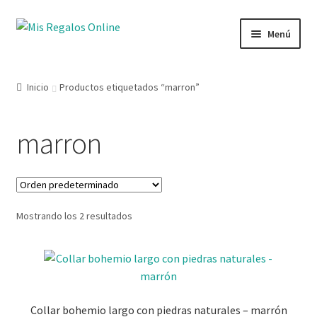
Menú
Tienda
Inicio
Productos etiquetados “marron”
Productos
marron
Secciones
Ofertas
Mostrando los 2 resultados
Novedades
Lista de deseos
Mi cuenta
Collar bohemio largo con piedras naturales – marrón