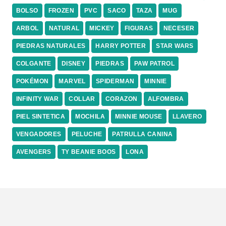
BOLSO
FROZEN
PVC
SACO
TAZA
MUG
ARBOL
NATURAL
MICKEY
FIGURAS
NECESER
PIEDRAS NATURALES
HARRY POTTER
STAR WARS
COLGANTE
DISNEY
PIEDRAS
PAW PATROL
POKÉMON
MARVEL
SPIDERMAN
MINNIE
INFINITY WAR
COLLAR
CORAZON
ALFOMBRA
PIEL SINTETICA
MOCHILA
MINNIE MOUSE
LLAVERO
VENGADORES
PELUCHE
PATRULLA CANINA
AVENGERS
TY BEANIE BOOS
LONA