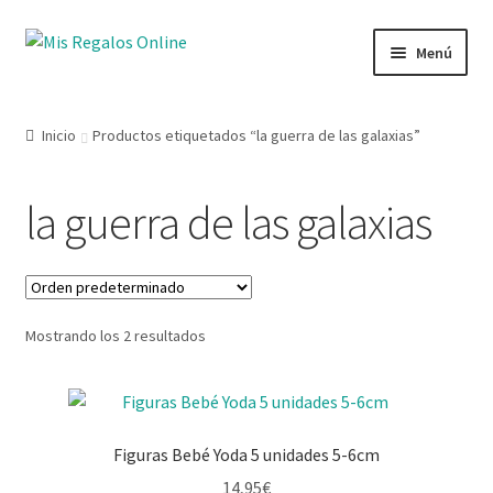
Menú
Tienda
Inicio
Productos etiquetados “la guerra de las galaxias”
Productos
la guerra de las galaxias
Secciones
Ofertas
Mostrando los 2 resultados
Novedades
Lista de deseos
Figuras Bebé Yoda 5 unidades 5-6cm
Mi cuenta
14,95
€