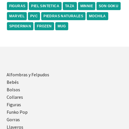
FIGURAS
PIEL SINTETICA
TAZA
MINNIE
SON GOKU
MARVEL
PVC
PIEDRAS NATURALES
MOCHILA
SPIDERMAN
FROZEN
MUG
Alfombras y Felpudos
Bebés
Bolsos
Collares
Figuras
Funko Pop
Gorras
Llaveros