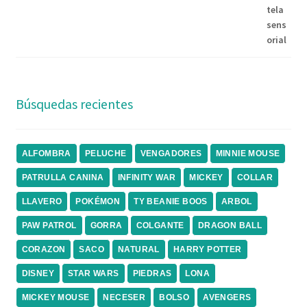
Búsquedas recientes
ALFOMBRA
PELUCHE
VENGADORES
MINNIE MOUSE
PATRULLA CANINA
INFINITY WAR
MICKEY
COLLAR
LLAVERO
POKÉMON
TY BEANIE BOOS
ARBOL
PAW PATROL
GORRA
COLGANTE
DRAGON BALL
CORAZON
SACO
NATURAL
HARRY POTTER
DISNEY
STAR WARS
PIEDRAS
LONA
MICKEY MOUSE
NECESER
BOLSO
AVENGERS