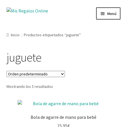
Menú
Tienda
Inicio
Productos etiquetados “juguete”
Productos
juguete
Secciones
Ofertas
Mostrando los 5 resultados
Novedades
Lista de deseos
Bola de agarre de mano para bebé
Mi cuenta
15,95
€