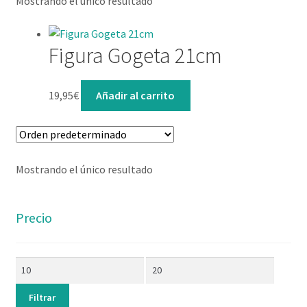
Mostrando el único resultado
Lista de deseos
Mi cuenta
Figura Gogeta 21cm
Contacto
19,95
€
Añadir al carrito
Mostrando el único resultado
Precio
Filtrar