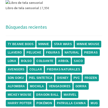
Libro de tela sensorial
17,95
€
Búsquedas recientes
TY BEANIE BOOS
MINNIE
STAR WARS
MINNIE MOUSE
LLAVERO
PELUCHE
FIGURAS
NATURAL
PIEDRAS
LONA
BOLSO
COLGANTE
ARBOL
SACO
AVENGERS
COLLAR
PIEDRAS NATURALES
SON GOKU
PIEL SINTETICA
DISNEY
PVC
FROZEN
ALFOMBRA
MOCHILA
VENGADORES
GORRA
MICKEY MOUSE
DRAGON BALL
MARVEL
HARRY POTTER
POKÉMON
PATRULLA CANINA
MUG