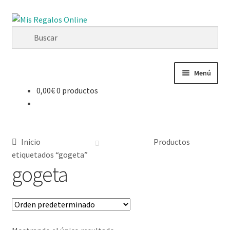
Menú
0,00
€
0 productos
Tienda
Productos
Inicio
Productos
Secciones
etiquetados “gogeta”
gogeta
Ofertas
Novedades