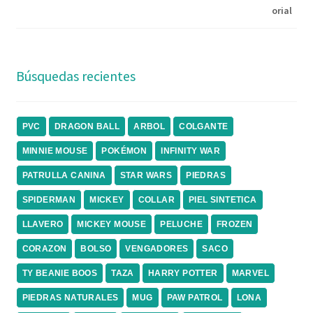
Búsquedas recientes
PVC
DRAGON BALL
ARBOL
COLGANTE
MINNIE MOUSE
POKÉMON
INFINITY WAR
PATRULLA CANINA
STAR WARS
PIEDRAS
SPIDERMAN
MICKEY
COLLAR
PIEL SINTETICA
LLAVERO
MICKEY MOUSE
PELUCHE
FROZEN
CORAZON
BOLSO
VENGADORES
SACO
TY BEANIE BOOS
TAZA
HARRY POTTER
MARVEL
PIEDRAS NATURALES
MUG
PAW PATROL
LONA