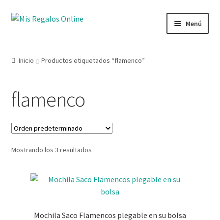
Menú
Tienda
Inicio
Productos etiquetados “flamenco”
Productos
flamenco
Secciones
Ofertas
Mostrando los 3 resultados
Novedades
Lista de deseos
Mi cuenta
Mochila Saco Flamencos plegable en su bolsa