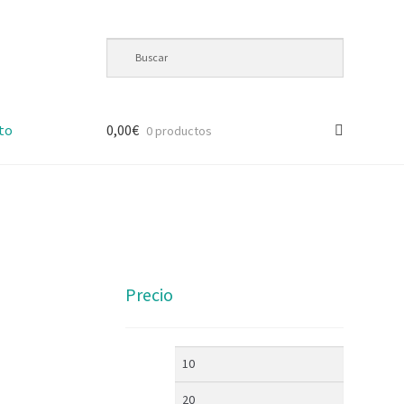
to
0,00
€
0 productos
Precio
Precio
Precio
mínimo
máximo