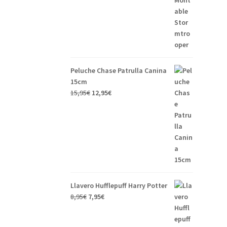
original
actual
era:
es:
14,95€.
12,95€.
Peluche Chase Patrulla Canina
15cm
El
El
15,95
€
12,95
€
precio
precio
original
actual
era:
es:
15,95€.
12,95€.
Llavero Hufflepuff Harry Potter
El
El
8,95
€
7,95
€
precio
precio
original
actual