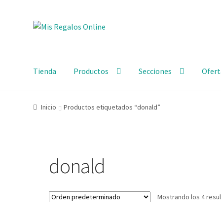
Ir
Ir
a
al
la
contenido
navegación
Tienda
Productos
Secciones
Ofert
Inicio
Productos etiquetados “donald”
donald
Mostrando los 4 resu