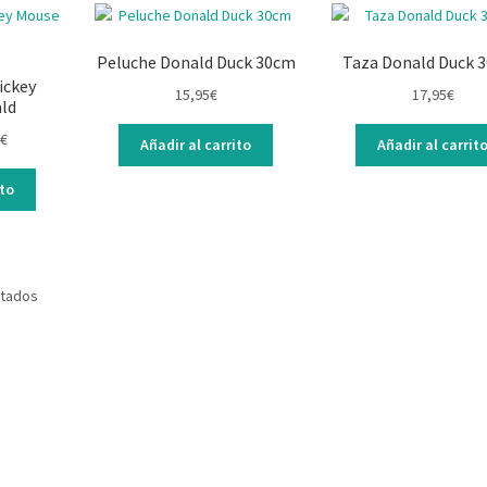
Peluche Donald Duck 30cm
Taza Donald Duck 
ickey
15,95
€
17,95
€
ld
El
€
Añadir al carrito
Añadir al carrit
precio
l
actual
ito
es:
.
12,95€.
ltados