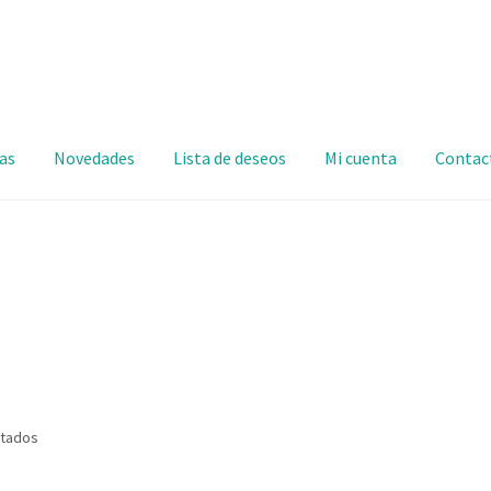
as
Novedades
Lista de deseos
Mi cuenta
Contac
ltados