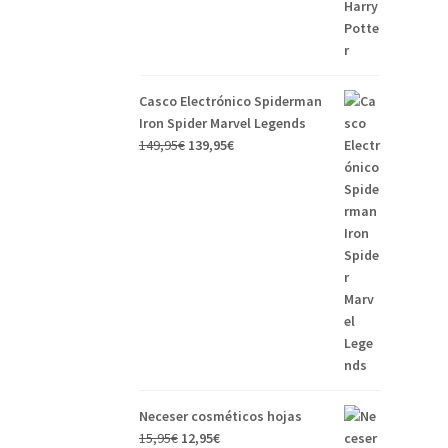
era:
es:
8,95€.
7,95€.
Casco Electrónico Spiderman
Iron Spider Marvel Legends
El
El
149,95
€
139,95
€
precio
precio
original
actual
era:
es:
149,95€.
139,95€.
Neceser cosméticos hojas
El
El
15,95
€
12,95
€