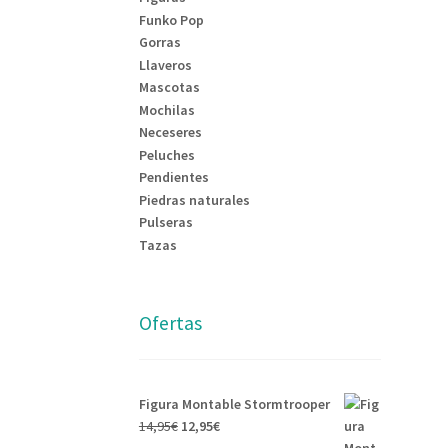
Funko Pop
Gorras
Llaveros
Mascotas
Mochilas
Neceseres
Peluches
Pendientes
Piedras naturales
Pulseras
Tazas
Ofertas
Figura Montable Stormtrooper
El
El
14,95
€
12,95
€
precio
precio