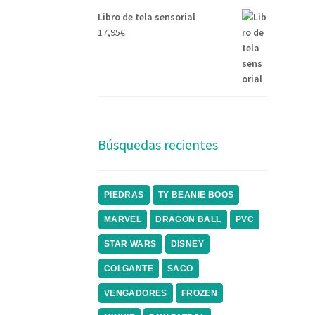
Libro de tela sensorial
17,95
€
Búsquedas recientes
PIEDRAS
TY BEANIE BOOS
MARVEL
DRAGON BALL
PVC
STAR WARS
DISNEY
COLGANTE
SACO
VENGADORES
FROZEN