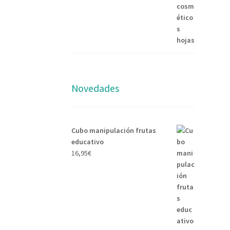
precio
precio
original
actual
era:
es:
15,95€.
12,95€.
Novedades
Cubo manipulación frutas
educativo
16,95
€