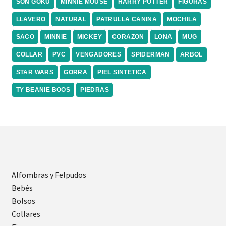
SON GOKU
MINNIE MOUSE
HARRY POTTER
FIGURAS
LLAVERO
NATURAL
PATRULLA CANINA
MOCHILA
SACO
MINNIE
MICKEY
CORAZON
LONA
MUG
COLLAR
PVC
VENGADORES
SPIDERMAN
ARBOL
STAR WARS
GORRA
PIEL SINTETICA
TY BEANIE BOOS
PIEDRAS
Alfombras y Felpudos
Bebés
Bolsos
Collares