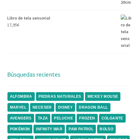
Libro de tela sensorial
17,95
€
Búsquedas recientes
ALFOMBRA
PIEDRAS NATURALES
MICKEY MOUSE
MARVEL
NECESER
DISNEY
DRAGON BALL
AVENGERS
TAZA
PELUCHE
FROZEN
COLGANTE
POKÉMON
INFINITY WAR
PAW PATROL
BOLSO