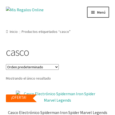
Menú
Tienda
Inicio
Productos etiquetados “casco”
Productos
casco
Secciones
Ofertas
Mostrando el único resultado
Novedades
Lista de deseos
¡OFERTA!
Mi cuenta
Casco Electrónico Spiderman Iron Spider Marvel Legends