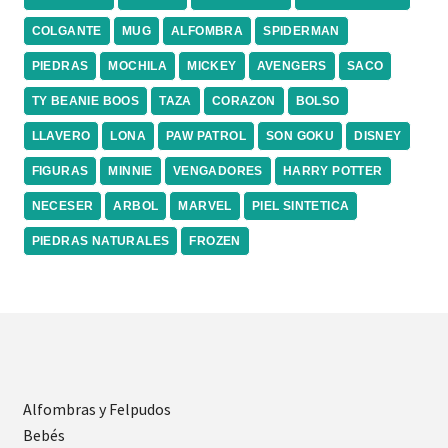
COLGANTE
MUG
ALFOMBRA
SPIDERMAN
PIEDRAS
MOCHILA
MICKEY
AVENGERS
SACO
TY BEANIE BOOS
TAZA
CORAZON
BOLSO
LLAVERO
LONA
PAW PATROL
SON GOKU
DISNEY
FIGURAS
MINNIE
VENGADORES
HARRY POTTER
NECESER
ARBOL
MARVEL
PIEL SINTETICA
PIEDRAS NATURALES
FROZEN
Alfombras y Felpudos
Bebés