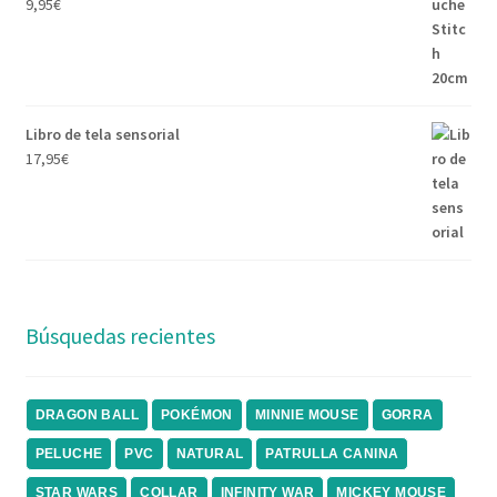
9,95
€
Libro de tela sensorial
17,95
€
Búsquedas recientes
DRAGON BALL
POKÉMON
MINNIE MOUSE
GORRA
PELUCHE
PVC
NATURAL
PATRULLA CANINA
STAR WARS
COLLAR
INFINITY WAR
MICKEY MOUSE