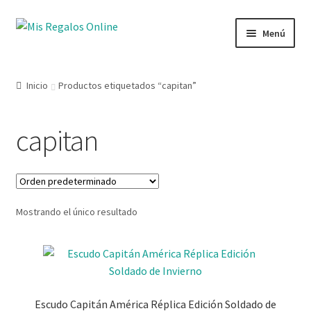
Menú
Tienda
Inicio
Productos etiquetados “capitan”
Productos
capitan
Secciones
Ofertas
Mostrando el único resultado
Novedades
Lista de deseos
Mi cuenta
Escudo Capitán América Réplica Edición Soldado de