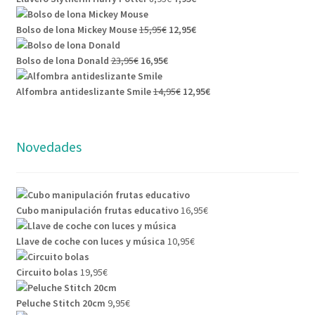
precio
precio
era:
es:
El
original
actual
El
14,95€.
12,95€.
Bolso de lona Mickey Mouse
15,95
€
12,95
€
precio
era:
es:
precio
El
El
original
8,95€.
7,95€.
actual
Bolso de lona Donald
23,95
€
16,95
€
precio
precio
era:
es:
original
actual
15,95€.
El
12,95€.
El
Alfombra antideslizante Smile
14,95
€
12,95
€
era:
es:
precio
precio
23,95€.
16,95€.
original
actual
era:
es:
Novedades
14,95€.
12,95€.
Cubo manipulación frutas educativo
16,95
€
Llave de coche con luces y música
10,95
€
Circuito bolas
19,95
€
Peluche Stitch 20cm
9,95
€