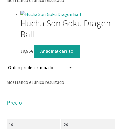
Mostrando el único resultado
Lista de deseos
Mi cuenta
Hucha Son Goku Dragon
Ball
Contacto
18,95
€
Añadir al carrito
Mostrando el único resultado
Precio
Precio
Precio
mínimo
máximo