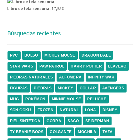
Libro de tela sensorial
17,95
€
Búsquedas recientes
PVC
BOLSO
MICKEY MOUSE
DRAGON BALL
STAR WARS
PAW PATROL
HARRY POTTER
LLAVERO
PIEDRAS NATURALES
ALFOMBRA
INFINITY WAR
FIGURAS
PIEDRAS
MICKEY
COLLAR
AVENGERS
MUG
POKÉMON
MINNIE MOUSE
PELUCHE
SON GOKU
FROZEN
NATURAL
LONA
DISNEY
PIEL SINTETICA
GORRA
SACO
SPIDERMAN
TY BEANIE BOOS
COLGANTE
MOCHILA
TAZA