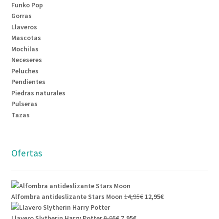
Funko Pop
Gorras
Llaveros
Mascotas
Mochilas
Neceseres
Peluches
Pendientes
Piedras naturales
Pulseras
Tazas
Ofertas
El
El
Alfombra antideslizante Stars Moon
14,95
€
12,95
€
precio
precio
El
El
original
actual
Llavero Slytherin Harry Potter
8,95
€
7,95
€