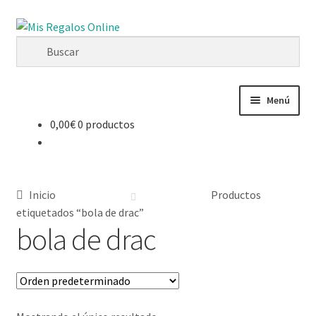
Ir
Ir
a
al
la
contenido
navegación
Menú
0,00
€
0 productos
Tienda
Productos
Inicio
Productos
Secciones
etiquetados “bola de drac”
bola de drac
Ofertas
Novedades