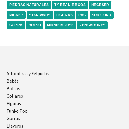
PIEDRAS NATURALES
TY BEANIE BOOS
NECESER
MICKEY
STAR WARS
FIGURAS
PVC
SON GOKU
GORRA
BOLSO
MINNIE MOUSE
VENGADORES
Alfombras y Felpudos
Bebés
Bolsos
Collares
Figuras
Funko Pop
Gorras
Llaveros