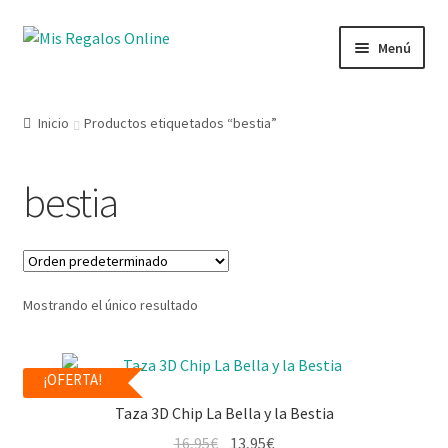
Menú
Tienda
Inicio
Productos etiquetados “bestia”
Productos
bestia
Secciones
Ofertas
Mostrando el único resultado
Novedades
Lista de deseos
¡OFERTA!
Taza 3D Chip La Bella y la Bestia
Mi cuenta
16,95
€
13,95
€