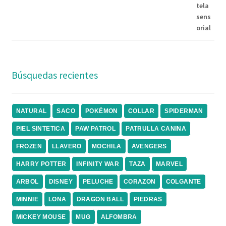
Búsquedas recientes
NATURAL
SACO
POKÉMON
COLLAR
SPIDERMAN
PIEL SINTETICA
PAW PATROL
PATRULLA CANINA
FROZEN
LLAVERO
MOCHILA
AVENGERS
HARRY POTTER
INFINITY WAR
TAZA
MARVEL
ARBOL
DISNEY
PELUCHE
CORAZON
COLGANTE
MINNIE
LONA
DRAGON BALL
PIEDRAS
MICKEY MOUSE
MUG
ALFOMBRA