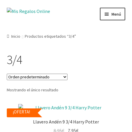
Menú
Tienda
Inicio
Productos etiquetados “3/4”
Productos
3/4
Secciones
Ofertas
Mostrando el único resultado
Novedades
Lista de deseos
¡OFERTA!
Llavero Andén 9 3/4 Harry Potter
Mi cuenta
8,95
€
7,95
€