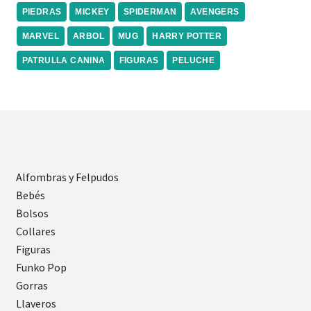
PIEDRAS
MICKEY
SPIDERMAN
AVENGERS
MARVEL
ARBOL
MUG
HARRY POTTER
PATRULLA CANINA
FIGURAS
PELUCHE
Alfombras y Felpudos
Bebés
Bolsos
Collares
Figuras
Funko Pop
Gorras
Llaveros