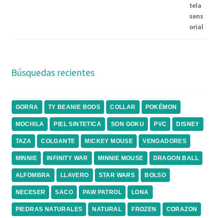
Búsquedas recientes
GORRA
TY BEANIE BOOS
COLLAR
POKÉMON
MOCHILA
PIEL SINTETICA
SON GOKU
PVC
DISNEY
TAZA
COLGANTE
MICKEY MOUSE
VENGADORES
MINNIE
INFINITY WAR
MINNIE MOUSE
DRAGON BALL
ALFOMBRA
LLAVERO
STAR WARS
BOLSO
NECESER
SACO
PAW PATROL
LONA
PIEDRAS NATURALES
NATURAL
FROZEN
CORAZON