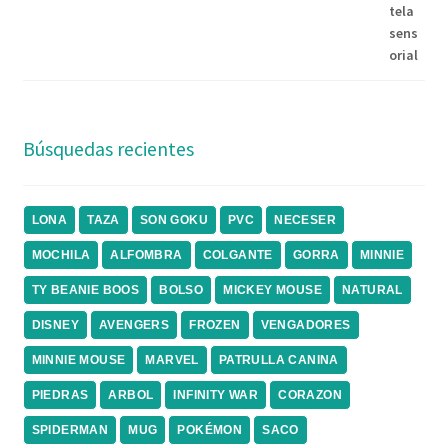
Búsquedas recientes
LONA
TAZA
SON GOKU
PVC
NECESER
MOCHILA
ALFOMBRA
COLGANTE
GORRA
MINNIE
TY BEANIE BOOS
BOLSO
MICKEY MOUSE
NATURAL
DISNEY
AVENGERS
FROZEN
VENGADORES
MINNIE MOUSE
MARVEL
PATRULLA CANINA
PIEDRAS
ARBOL
INFINITY WAR
CORAZON
SPIDERMAN
MUG
POKÉMON
SACO