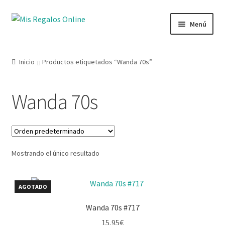
Menú
Tienda
Inicio
Productos etiquetados “Wanda 70s”
Productos
Wanda 70s
Secciones
Ofertas
Mostrando el único resultado
Novedades
Lista de deseos
AGOTADO
Wanda 70s #717
Mi cuenta
15,95
€