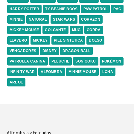
HARRY POTTER
TY BEANIE BOOS
PAW PATROL
PVC
MINNIE
NATURAL
STAR WARS
CORAZON
MICKEY MOUSE
COLGANTE
MUG
GORRA
LLAVERO
MICKEY
PIEL SINTETICA
BOLSO
VENGADORES
DISNEY
DRAGON BALL
PATRULLA CANINA
PELUCHE
SON GOKU
POKÉMON
INFINITY WAR
ALFOMBRA
MINNIE MOUSE
LONA
ARBOL
Alfombras y Felpudos