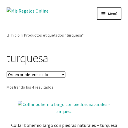
Menú
Tienda
Inicio
Productos etiquetados “turquesa”
Productos
turquesa
Secciones
Ofertas
Mostrando los 4 resultados
Novedades
Lista de deseos
Mi cuenta
Collar bohemio largo con piedras naturales – turquesa