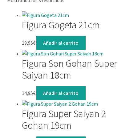
Mostrando los 3 resultados
Lista de deseos
Mi cuenta
Figura Gogeta 21cm
Contacto
19,95
€
Añadir al carrito
Figura Son Gohan Super
Saiyan 18cm
14,95
€
Añadir al carrito
Figura Super Saiyan 2
Gohan 19cm