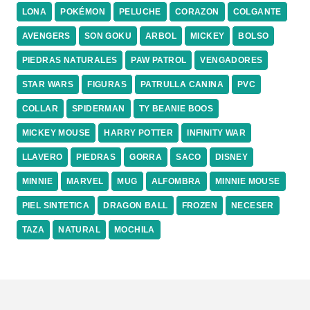
LONA
POKÉMON
PELUCHE
CORAZON
COLGANTE
AVENGERS
SON GOKU
ARBOL
MICKEY
BOLSO
PIEDRAS NATURALES
PAW PATROL
VENGADORES
STAR WARS
FIGURAS
PATRULLA CANINA
PVC
COLLAR
SPIDERMAN
TY BEANIE BOOS
MICKEY MOUSE
HARRY POTTER
INFINITY WAR
LLAVERO
PIEDRAS
GORRA
SACO
DISNEY
MINNIE
MARVEL
MUG
ALFOMBRA
MINNIE MOUSE
PIEL SINTETICA
DRAGON BALL
FROZEN
NECESER
TAZA
NATURAL
MOCHILA