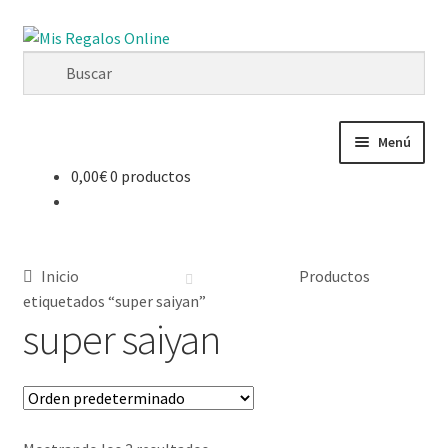
Menú
0,00
€
0 productos
Tienda
Productos
Inicio
Productos
Secciones
etiquetados “super saiyan”
super saiyan
Ofertas
Novedades