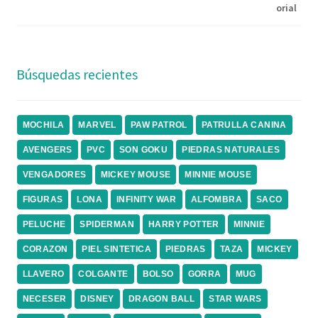
Búsquedas recientes
MOCHILA
MARVEL
PAW PATROL
PATRULLA CANINA
AVENGERS
PVC
SON GOKU
PIEDRAS NATURALES
VENGADORES
MICKEY MOUSE
MINNIE MOUSE
FIGURAS
LONA
INFINITY WAR
ALFOMBRA
SACO
PELUCHE
SPIDERMAN
HARRY POTTER
MINNIE
CORAZON
PIEL SINTETICA
PIEDRAS
TAZA
MICKEY
LLAVERO
COLGANTE
BOLSO
GORRA
MUG
NECESER
DISNEY
DRAGON BALL
STAR WARS