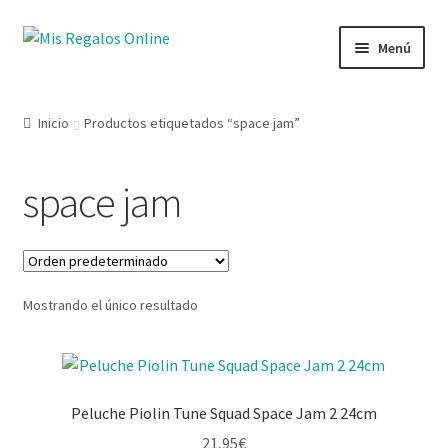
Menú
Tienda
Inicio
Productos etiquetados “space jam”
Productos
space jam
Secciones
Ofertas
Mostrando el único resultado
Novedades
Lista de deseos
Peluche Piolin Tune Squad Space Jam 2 24cm
Mi cuenta
21,95
€