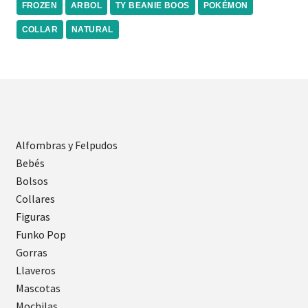
FROZEN
ARBOL
TY BEANIE BOOS
POKÉMON
COLLAR
NATURAL
Alfombras y Felpudos
Bebés
Bolsos
Collares
Figuras
Funko Pop
Gorras
Llaveros
Mascotas
Mochilas