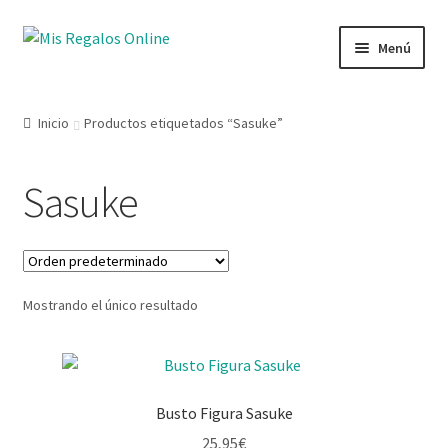
Menú
Tienda
Inicio
Productos etiquetados “Sasuke”
Productos
Sasuke
Secciones
Ofertas
Mostrando el único resultado
Novedades
Lista de deseos
Busto Figura Sasuke
Mi cuenta
25,95
€