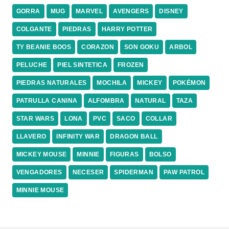
GORRA
MUG
MARVEL
AVENGERS
DISNEY
COLGANTE
PIEDRAS
HARRY POTTER
TY BEANIE BOOS
CORAZON
SON GOKU
ARBOL
PELUCHE
PIEL SINTETICA
FROZEN
PIEDRAS NATURALES
MOCHILA
MICKEY
POKÉMON
PATRULLA CANINA
ALFOMBRA
NATURAL
TAZA
STAR WARS
LONA
PVC
SACO
COLLAR
LLAVERO
INFINITY WAR
DRAGON BALL
MICKEY MOUSE
MINNIE
FIGURAS
BOLSO
VENGADORES
NECESER
SPIDERMAN
PAW PATROL
MINNIE MOUSE