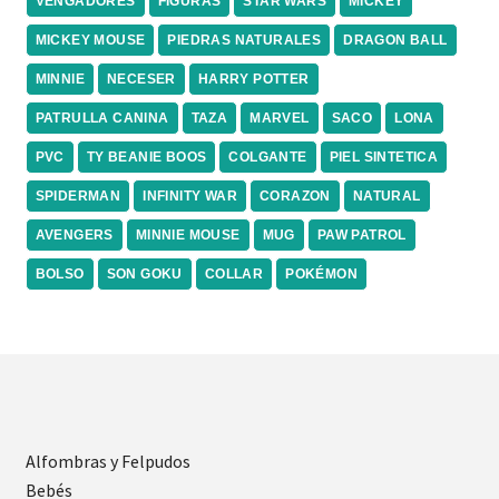
VENGADORES
FIGURAS
STAR WARS
MICKEY
MICKEY MOUSE
PIEDRAS NATURALES
DRAGON BALL
MINNIE
NECESER
HARRY POTTER
PATRULLA CANINA
TAZA
MARVEL
SACO
LONA
PVC
TY BEANIE BOOS
COLGANTE
PIEL SINTETICA
SPIDERMAN
INFINITY WAR
CORAZON
NATURAL
AVENGERS
MINNIE MOUSE
MUG
PAW PATROL
BOLSO
SON GOKU
COLLAR
POKÉMON
Alfombras y Felpudos
Bebés