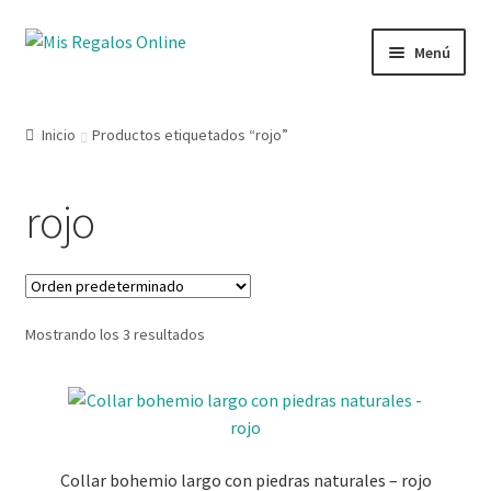
Menú
Tienda
Inicio
Productos etiquetados “rojo”
Productos
rojo
Secciones
Ofertas
Mostrando los 3 resultados
Novedades
Lista de deseos
Mi cuenta
Collar bohemio largo con piedras naturales – rojo