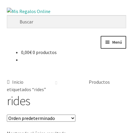
Menú
0,00
€
0 productos
Tienda
Productos
Inicio
Productos
Secciones
etiquetados “rides”
rides
Ofertas
Novedades