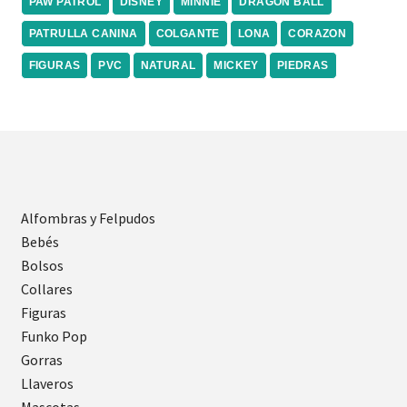
PAW PATROL
DISNEY
MINNIE
DRAGON BALL
PATRULLA CANINA
COLGANTE
LONA
CORAZON
FIGURAS
PVC
NATURAL
MICKEY
PIEDRAS
Alfombras y Felpudos
Bebés
Bolsos
Collares
Figuras
Funko Pop
Gorras
Llaveros