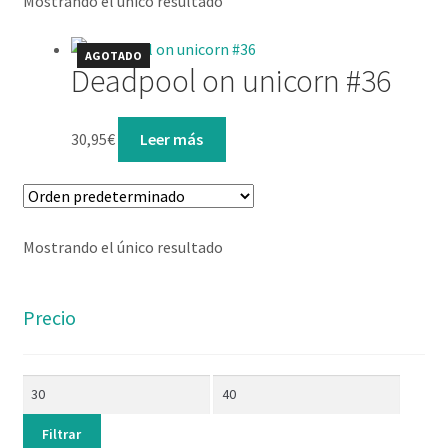
Mostrando el único resultado
Lista de deseos
AGOTADO
Mi cuenta
Deadpool on unicorn #36
Contacto
30,95
€
Leer más
Mostrando el único resultado
Precio
Filtrar