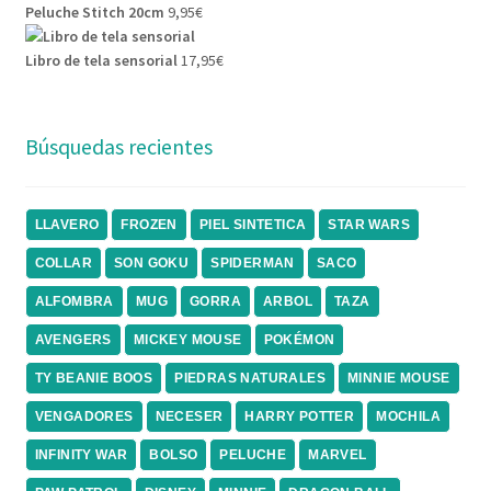
Peluche Stitch 20cm
9,95
€
Libro de tela sensorial
17,95
€
Búsquedas recientes
LLAVERO
FROZEN
PIEL SINTETICA
STAR WARS
COLLAR
SON GOKU
SPIDERMAN
SACO
ALFOMBRA
MUG
GORRA
ARBOL
TAZA
AVENGERS
MICKEY MOUSE
POKÉMON
TY BEANIE BOOS
PIEDRAS NATURALES
MINNIE MOUSE
VENGADORES
NECESER
HARRY POTTER
MOCHILA
INFINITY WAR
BOLSO
PELUCHE
MARVEL