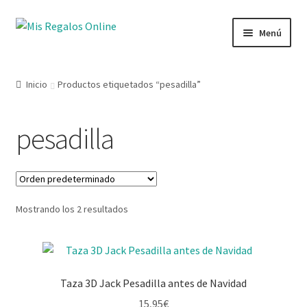
Menú
Tienda
Inicio
Productos etiquetados “pesadilla”
Productos
pesadilla
Secciones
Ofertas
Mostrando los 2 resultados
Novedades
Lista de deseos
Taza 3D Jack Pesadilla antes de Navidad
Mi cuenta
15,95
€