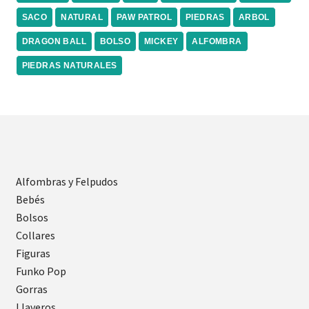
SACO
NATURAL
PAW PATROL
PIEDRAS
ARBOL
DRAGON BALL
BOLSO
MICKEY
ALFOMBRA
PIEDRAS NATURALES
Alfombras y Felpudos
Bebés
Bolsos
Collares
Figuras
Funko Pop
Gorras
Llaveros