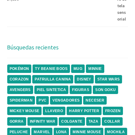
Búsquedas recientes
POKÉMON
TY BEANIE BOOS
MUG
MINNIE
CORAZON
PATRULLA CANINA
DISNEY
STAR WARS
AVENGERS
PIEL SINTETICA
FIGURAS
SON GOKU
SPIDERMAN
PVC
VENGADORES
NECESER
MICKEY MOUSE
LLAVERO
HARRY POTTER
FROZEN
GORRA
INFINITY WAR
COLGANTE
TAZA
COLLAR
PELUCHE
MARVEL
LONA
MINNIE MOUSE
MOCHILA