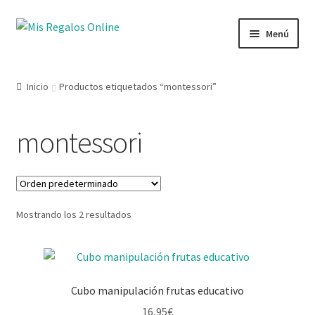
Menú
Tienda
Inicio
Productos etiquetados “montessori”
Productos
montessori
Secciones
Ofertas
Mostrando los 2 resultados
Novedades
Lista de deseos
Cubo manipulación frutas educativo
Mi cuenta
16,95
€