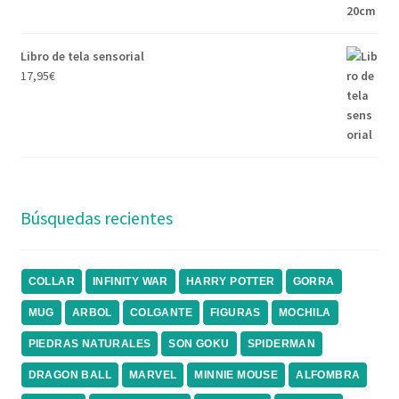
Libro de tela sensorial
17,95
€
Búsquedas recientes
COLLAR
INFINITY WAR
HARRY POTTER
GORRA
MUG
ARBOL
COLGANTE
FIGURAS
MOCHILA
PIEDRAS NATURALES
SON GOKU
SPIDERMAN
DRAGON BALL
MARVEL
MINNIE MOUSE
ALFOMBRA