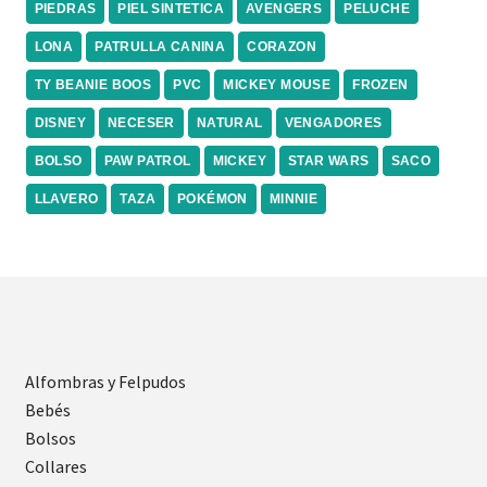
PIEDRAS
PIEL SINTETICA
AVENGERS
PELUCHE
LONA
PATRULLA CANINA
CORAZON
TY BEANIE BOOS
PVC
MICKEY MOUSE
FROZEN
DISNEY
NECESER
NATURAL
VENGADORES
BOLSO
PAW PATROL
MICKEY
STAR WARS
SACO
LLAVERO
TAZA
POKÉMON
MINNIE
Alfombras y Felpudos
Bebés
Bolsos
Collares